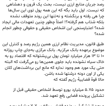
رصد جریان منابع ارزی نیست، بحث یک قرون و
دهشاهی
که نیست. اول باید بگه که این همه پول توی این سال‌ها
چرا هی رفته و برنگشته و نه‌تنها این روند متوقف نشده
بلکه شتاب هم گرفته؟! اصلاً چطور چنین تعهدات مالی ایجاد
شده؟ اعتبارسنجی این اشخاص حقیقی و حقوقی چطور انجام
شده؟
طبق قانون، مدیریت نظام ارزی همین رژیم رصد و کنترل این
موضوع برعهده بانک مرکزیه. بانک مرکزی به‌جای چاپ روزانه
۱۰ تا ۱۳ هزار میلیارد تومان پول بی‌پشتوانه که اقتصاد رو به
خاک سیاه نشونده باید جلوی همین‌ها رو می‌گرفت که البته
حتی یک مورد هم وجود نداره که مانع این برداشت‌های کلان
یکی از اون دونه درشتها شده باشن.
حالا قوه‌ٔ قضاییه‌ٔ رژیم گفته که
حدود ۵.۷۵ میلیارد یورو توسط اشخاص حقیقی قبل از
تشکیل پرونده قضایی رفع تعهد شد.
و بعد از تشکیل پرونده قضایی، بالغ بر ۷.۷ میلیارد یورو