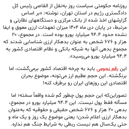
روزنامه حکومتی سیاست روز به‌نقل از القاصی رئیس کل
دادگستری رژیم در استان تهران، نوشته: «بر اساس
گزارشهای اخذ شده از بانک مرکزی و دستگاههای نظارتی و
مرتبط، در پایان دی ماه ۱۴۰۴ میزان تعهدات ارزی معوق و ایفا
نشده حدود ۹۴.۴ میلیارد یورو بوده است. در مجموع، ۲۰
هزار و ۶۷۶ شخص به عنوان بدهکار ارزی شناسایی شدند که
مجموع بدهی آنها به شبکه بانکی و نظام اقتصادی کشور به
۹۴.۴ میلیارد یورو می‌رسید».
این
رقم نجومی
باید به چرخه اقتصاد کشور برمی‌گشت، اما
برنگشته. این حجم عظیم ارز می‌تونه، موضوع بحران
اقتصادی این روزهای ایران رو برطرف کنه!
تصوراین‌که این حجم پول چطور گم شده واقعاً سخته؛ اما
مسأله فقط پول نیست. این ۹۴.۴ میلیارد یورو در مجموع،
بدهی ۲۰ هزار و ۶۷۶ شخص حقیقی و حقوقیه که به‌عنوان
بدهکار ارزی اعلام شدن؛ یعنی موضوع یک روز و یک ماه و
حتی یک‌سال هم نیست ربطی به شرایط جنگ هم نداره.