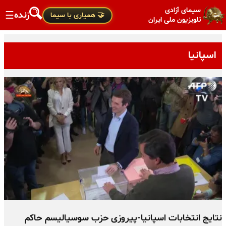
سیمای آزادی
زنده
☰
🤝 همیاری با سیما
تلویزیون ملی ایران
اسپانیا
نتایج انتخابات اسپانیا-پیروزی حزب سوسیالیسم حاکم