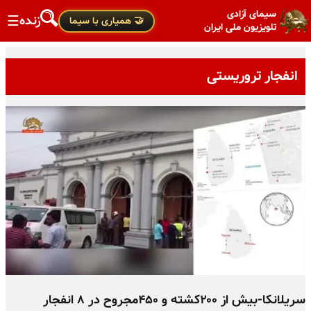
سیمای آزادی
زنده
☰
🤝 همیاری با سیما
تلویزیون ملی ایران
انفجار تروریستی
سریلانکا-بیش از ۲۰۰کشته و ۴۵۰مجروح در ۸ انفجار