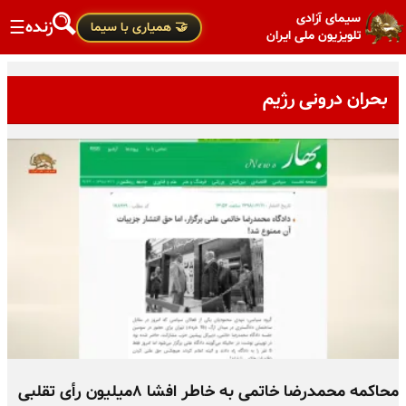
سیمای آزادی
زنده
☰
🤝 همیاری با سیما
تلویزیون ملی ایران
بحران درونی رژیم
محاکمه محمدرضا خاتمی به خاطر افشا ۸میلیون رأی تقلبی