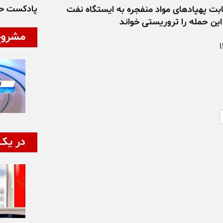
پادکست ح
بت پهپادهای مواد منفجره به ایستگاه نفت
ین حمله را تروریستی خواند
مشروح
در یک 