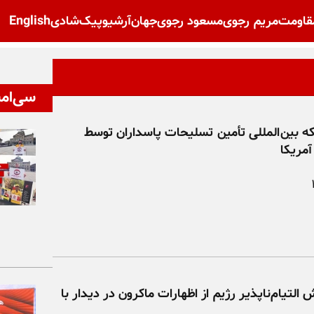
قاومت
مریم رجوی
مسعود رجوی
جهان
آرشیو
پیک‌شادی
English
سی‌امی
 بین‌المللی تأمین تسلیحات پاسداران توسط
آمریکا
التیام‌ناپذیر رژیم از اظهارات ماکرون در دیدار با