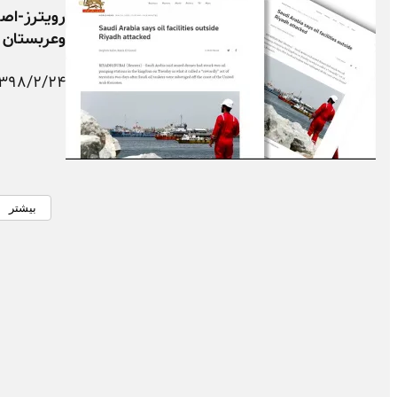
رویترز-اصا
وعربستان ا
۱۳۹۸/۲/۲۴
بیشتر