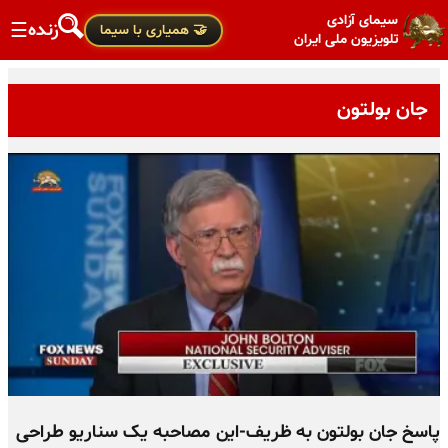
سیمای آزادی
زنده
☰
🤝 همیاری با سیما
تلویزیون ملی ایران
جان بولتون
پاسخ جان بولتون به ظریف-این مصاحبه یک سناریو طراحی