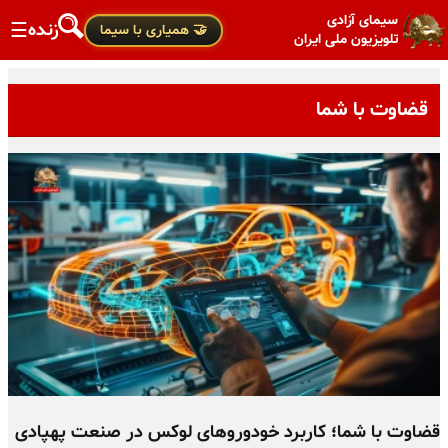
سیمای آزادی
زنده
☰
🤝 همیاری با سیما
تلویزیون ملی ایران
قضاوت با شما
قضاوت با شما؛ کاربرد خودوروهای لوکس در صنعت پهپادی