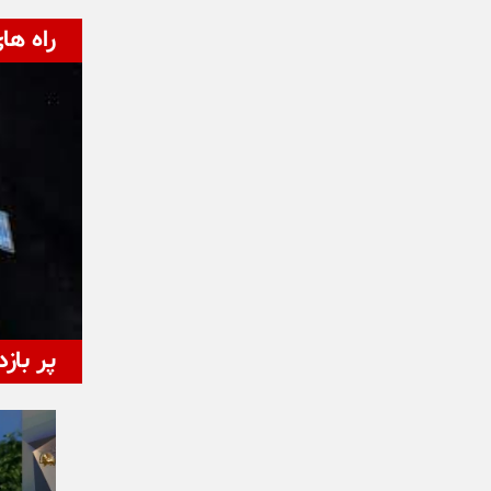
راه ها
پر بازد