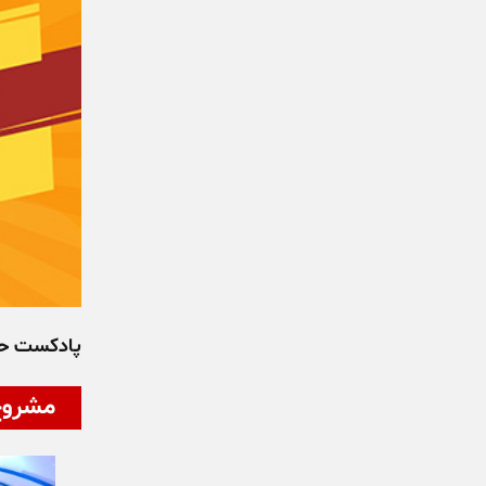
پادکست ح
مشروح