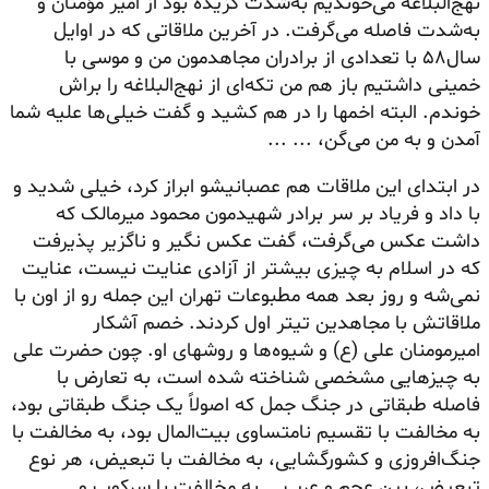
نهج‌البلاغه می‌خوندیم به‌شدت گزیده بود از امیر مؤمنان و
به‌شدت فاصله می‌گرفت. در آخرین ملاقاتی که در اوایل
سال۵۸ با تعدادی از برادران مجاهدمون من و موسی با
خمینی داشتیم باز هم من تکه‌ای از نهج‌البلاغه را براش
خوندم. البته اخمها را در هم کشید و گفت خیلی‌ها علیه شما
آمدن و به من می‌گن، ... ...
در ابتدای این ملاقات هم عصبانیشو ابراز کرد، خیلی شدید و
با داد و فریاد بر سر برادر شهیدمون محمود میر‌مالک که
داشت عکس می‌گرفت، گفت عکس نگیر و ناگزیر پذیرفت
که در اسلام به چیزی بیشتر از آزادی عنایت نیست، عنایت
نمی‌شه و روز بعد همه مطبوعات تهران این جمله رو از اون با
ملاقاتش با مجاهدین تیتر اول کردند. خصم آشکار
امیر‌مومنان علی (ع) و شیوه‌ها و روشهای او. چون حضرت علی
به چیزهایی مشخصی شناخته شده است، به تعارض با
فاصله طبقاتی در جنگ جمل که اصولاً یک جنگ طبقاتی بود،
به مخالفت با تقسیم نامتساوی بیت‌المال بود، به مخالفت با
جنگ‌افروزی و کشورگشایی، به مخالفت با تبعیض، هر نوع
تبعیض، بین عجم و عرب... به مخالفت با سرکوب و