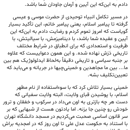
دادم به این‌که این آیین و آرمان جاودان شما باشد.
در مسیر تکامل انبیاء توحیدی از حضرت موسی و عیسی
گرفته تا پیامبر اسلام، یعنی پیامبر خاتم، این تأکید بسیار
گویاست که امروز تموم کردم و رضایت دادم به این‌که این
آیین و عقیده شما باشد، با دینامیزمش، با سیالیتش، با
ظرفیت و استعدادی که برای انطباق در شرایط مختلف
تاریخی دَرَش نهاده شده. و این همون دعواییست که علاوه
بر جنبه سیاسی و تاریخی دقیقاً به‌لحاظ ایدئولوژیک هم بین
ما... بین ما مجاهدین و خمینی‌چیها در جریانه و می‌باید که
تعیین‌تکلیف بشه‌.
خمینی بسیار تلاش کرد که با سوء‌استفاده از نام مطهر
اسلام، با پوشیدن قبای ولایت، البته ولایت سفیانی که
دست هر چه بازتری به اون می‌داد در سرکوب و خفقان و ترور
خودش رو چنین جا بزنه. اما یادتون هست از شبهایی که بر
سر قانون اساسی صحبت می‌کردیم در مسجد دانشگاه تهران
با استناد به حکومت عدل علی تا اون روز که در امجدیه براش