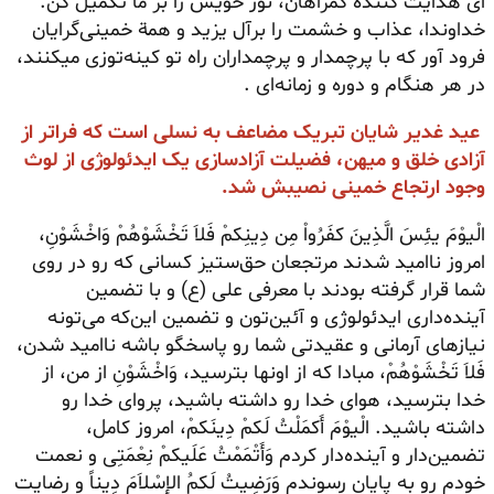
ای هدایت کننده گمراهان، نور خویش را بر ما تکمیل کن.
خداوندا، عذاب و خشمت را برآل یزید و همة خمینی‌گرایان
فرود آور که با پرچمدار و پرچمداران راه تو کینه‌توزی میکنند،
در هر هنگام و دوره و زمانه‌ای .
عید غدیر شایان تبریک مضاعف به نسلی است که فراتر از
آزادی خلق و میهن، فضیلت آزاد‌سازی یک ایدئولوژی از لوث
وجود ارتجاع خمینی نصیبش شد.
الْیوْمَ یئِسَ الَّذِینَ کفَرُواْ مِن دِینِکمْ فَلاَ تَخْشَوْهُمْ وَاخْشَوْنِ،
امروز نا‌امید شدند مرتجعان حق‌ستیز کسانی که رو در روی
شما قرار گرفته بودند با معرفی علی (ع) و با تضمین
آینده‌داری ایدئولوژی و آئین‌تون و تضمین این‌که می‌تونه
نیازهای آرمانی و عقیدتی شما رو پاسخگو باشه ناامید شدن،
فَلاَ تَخْشَوْهُمْ، مبادا که از اونها بترسید، وَاخْشَوْنِ از من، از
خدا بترسید، هوای خدا رو داشته باشید، پروای خدا رو
داشته باشید. الْیوْمَ أَکمَلْتُ لَکمْ دِینَکمْ، امروز کامل،
تضمین‌دار و آینده‌دار کردم وَأَتْمَمْتُ عَلَیکمْ نِعْمَتِی و نعمت
خودم رو به پایان رسوندم وَرَضِیتُ لَکمُ الإِسْلاَمَ دِیناً و رضایت