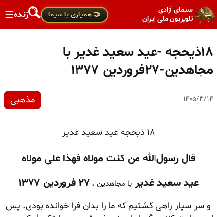
سیمای آزادی
زنده
☰
🤝 همیاری با سیما
تلویزیون ملی ایران
۱۸ذیحجه -عید سعید غدیر با
مجاهدین-۲۷فروردین ۱۳۷۷
مذهبی
۱۴۰۵/۳/۱۴
۱۸ ذیحجه عید سعید غدیر
قال رسول‌الله من کنت مولاه فهذا علی مولاه
عید سعید غدیر
ـ ۲۷ فروردین ۱۳۷۷
با مجاهدین
و سر سپار راهی گشتیم که ما را بدان فرا خوانده بودی. پس