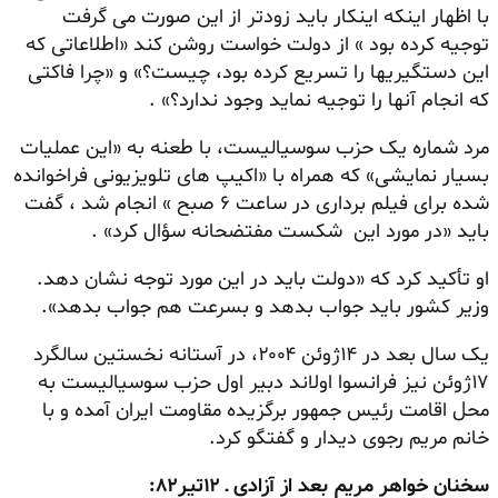
با اظهار اینکه اینکار باید زودتر از این صورت می گرفت
توجیه کرده بود » از دولت خواست روشن کند «اطلاعاتی که
این دستگیریها را تسریع کرده بود، چیست؟» و «چرا فاکتی
که انجام آنها را توجیه نماید وجود ندارد؟» .
مرد شماره یک حزب سوسیالیست، با طعنه به «این عملیات
بسیار نمایشی» که همراه با «اکیپ های تلویزیونی فراخوانده
شده برای فیلم برداری در ساعت ۶ صبح » انجام شد ، گفت
باید «در مورد این شکست مفتضحانه سؤال کرد» .
او تأکید کرد که «دولت باید در این مورد توجه نشان دهد.
وزیر کشور باید جواب بدهد و بسرعت هم جواب بدهد».
یک سال بعد در ۱۴ژوئن ۲۰۰۴، در آستانه نخستین سالگرد
۱۷ژوئن نیز فرانسوا اولاند دبیر اول حزب سوسیالیست به
محل اقامت رئیس جمهور برگزیده مقاومت ایران آمده و با
خانم مریم رجوی دیدار و گفتگو کرد.
سخنان خواهر مریم بعد از آزادی ـ ۱۲تیر۸۲: