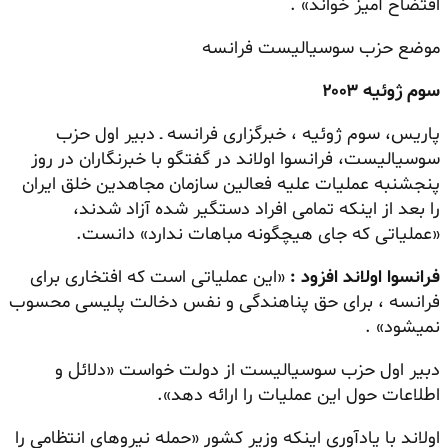
افتضاح آمیز خواند» .
موضع حزب سوسیالیست فرانسه
سوم ژوئیه ۲۰۰۳
پاریس، سوم ژوئیه ، خبرگزاری فرانسه ـ دبیر اول حزب
سوسیالیست، فرانسوا اولاند در گفتگو با خبرنگاران در روز
پنجشنبه عملیات علیه فعالین سازمان مجاهدین خلق ایران
را بعد از اینکه تمامی افراد دستگیر شده آزاد شدند،
«عملیاتی که جای هیچگونه مباهات ندارد» دانست.
فرانسوا اولاند افزود :
«این عملیاتی است که افتخاری برای
فرانسه ، برای حق پناهندگی و نفس دخالت پلیسی محسوب
نمیشود» .
دبیر اول حزب سوسیالیست از دولت خواست «دلائل و
اطلاعات حول این عملیات را ارائه دهد».
اولاند با یادآوری اینکه وزیر کشور «حمله نیروهای انتظامی را