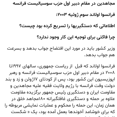
مجاهدین در مقام دبیر اول حزب سوسیالیست فرانسه
فرانسوا اولاند سوم ژوئیه ۲۰۰۳:
اطلاعاتی که دستگیریها را تسریع کرده بود چیست؟
چرا فاکتی برای توجیه این کار وجود ندارد؟
وزیر کشور باید در مورد این افتضاح
جواب بدهد و بسرعت
هم جواب بدهد.
فرانسوا اولاند که قبل از ریاست جمهوری، سالهای ۱۹۹۷تا
۲۰۰۸ در مقام دبیر اول حزب سوسیالیست فرانسه و رهبر
اپوزیسیون این کشور بود، پس از کودتای ۱۷ژوئن و زد و بند
دولت وقت فرانسه با رژیم ولایت فقیه علیه مجاهدین و
مقاومت ایران و دستگیری رئیس جمهور برگزیده مقاومت
علاوه بر حمله و دستگیری غافلگیرانه ۱۸۰مجاهد خلق در
همان زمان، این حمله را محکوم و عملیات نمایشی مربوطه را
که برای خوشامد آخوندها بعمل آمده بود، یک « شکست