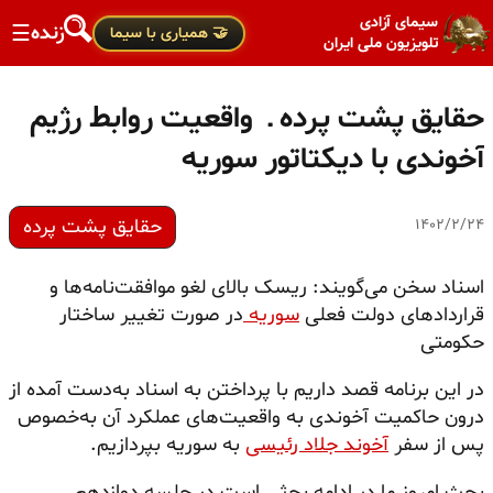
سیمای آزادی
زنده
☰
🤝 همیاری با سیما
تلویزیون ملی ایران
حقایق پشت پرده ـ واقعیت روابط رژیم
آخوندی با دیکتاتور سوریه
حقایق پشت پرده
۱۴۰۲/۲/۲۴
اسناد سخن می‌گویند: ریسک بالای لغو موافقت‌نامه‌ها و
قراردادهای دولت فعلی
سوریه
در صورت تغییر ساختار
حکومتی
در این برنامه قصد داریم با پرداختن به اسناد به‌دست آمده از
درون حاکمیت آخوندی به واقعیت‌های عملکرد آن به‌خصوص
پس از سفر
آخوند جلاد رئیسی
به سوریه بپردازیم.
بحث امروز ما در ادامه بحثی است در جلسه دوازدهم