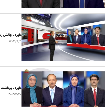
دایره ـ چالش زم
۱۴۰۳/۸/۴
دایره ـ برداشت
۱۴۰۳/۷/۳۰