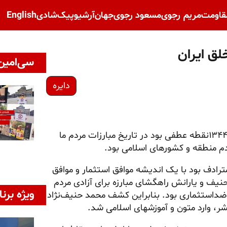
قاومت
مریم رجوی
مسعود رجوی
جهان
آرشیو
پیک‌شادی
English
لق ایران
سی‌امین 
دایره
سال ۱۳۴۴نقطه عطفی بود در تاریخ مبارزات مردم ما
دم منطقه و کشورهای اسلامی بود.
مترادف بود با یک اندیشه موافق استثمار و موافق
نیف و یارانش راهگشای مبارزه برای آزادی مردم
ویژه برنا
 ضداستثماری بود. بنابراین کشف محمد حنیف‌نژاد
بشر، وارد متون و آموزشهای اسلامی شد.