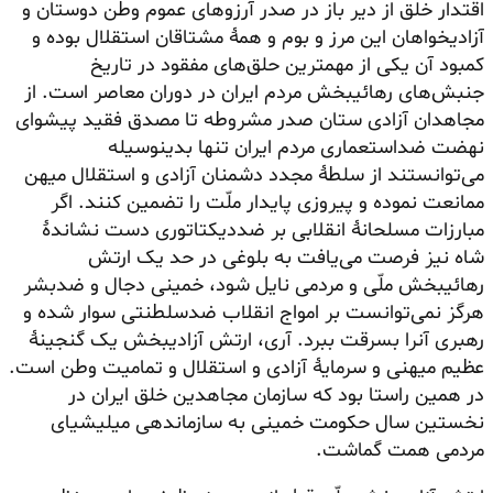
اقتدار خلق از دیر باز در صدر آرزوهای عموم وطن دوستان و
آزادیخواهان این مرز و بوم و همهٔ مشتاقان استقلال بوده و
کمبود آن یکی از مهمترین
حلق‌های
مفقود در تاریخ
جنبش‌های رهائیبخش مردم ایران در دوران معاصر است. از
مجاهدان آزادی ستان صدر مشروطه تا مصدق فقید پیشوای
نهضت ضداستعماری مردم ایران تنها بدینوسیله
می‌توانستند از سلطهٔ مجدد دشمنان آزادی و استقلال میهن
ممانعت نموده و پیروزی پایدار ملّت را تضمین کنند. اگر
مبارزات مسلحانهٔ انقلابی بر ضددیکتاتوری دست نشاندهٔ
شاه نیز فرصت می‌یافت به بلوغی در حد یک ارتش
رهائیبخش ملّی و مردمی نایل شود، خمینی دجال و ضدبشر
هرگز نمی‌توانست بر امواج انقلاب ضدسلطنتی سوار شده و
رهبری آنرا بسرقت ببرد. آری، ارتش آزادیبخش یک گنجینهٔ
عظیم میهنی و سرمایهٔ آزادی و استقلال و تمامیت وطن است.
در همین راستا بود که سازمان مجاهدین خلق ایران در
نخستین سال حکومت خمینی به سازماندهی میلیشیای
مردمی همت گماشت.