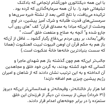
با این همه دیکتاتوری خون‌آشام ارتجاعی که بادکنک
تبلیغاتی خود را ـ با آن همه سرمایه‌گذاری که کرده بود ـ
ترکیده می‌یافت، با تلخ کامی بعد از نشئه‌ٔ خیره
سری‌ها
و
سرمستی‌های
قدرت طلبانه و شرک آمیز پیشین، در اوج
وحشت از این‌که مبادا به مصداق قرآن“ کف ”های روی آب
جارو شده و“ آنچه به صلاح و منفعت خلق ”است، “
باقی“بماند، بر روی مردم بی‌دفاع رگبار گشود … غافل از آن‌که
باز هم به حکم قرآن ان
اوهن
البیوت
لبیت
العنکبوت (همانا
که سست بنیادترین خانه‌ها خانه‌ٔ عنکبوت است.)
جالب‌تر این‌که هم چون گذشته باز هم شهدای ماجرا و
کسانی که خود کشته بودند، به گردن خود خلق و مجاهدین
آن انداخته و به این ترتیب نشان دادند که از شاهان و امیران
رژیم پیشین چیزی هم اضافه دارند!
اما هزار بار خائنانه‌تر، وقیحانه‌تر و ضدانسانی‌تر این‌که دیروز
(۳۱ خرداد) بیش از بیست تن دیگر از فرزندان این خلق
ستمزده را در برابر جوخه‌های اعدام قرار دادند.