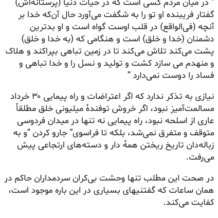
“ در میان مردم کسی است که در حیات دنیا (پرستانه‌اش)
گفتار فریبنده او تو را به شگفت می‌آورد حال آن‌که خدا بر
آنچه (فی‌الواقع) در قلب اوست گواه است و او بدترین
دشمنان (خدا و خلق) است و هنگامی که (به خدا و خلق)
پشت می‌کند تلاش می‌کند تا در زمین تباهی بپراکند و هلاک
و منهدم می سازد کشت و تولید و نسل را و خدا تباهی و
فساد را دوست نمی‌دارد ”
نیازی به تذکر ندارد که اگر اعتراضات و راه پیمایی ۳۰ خرداد
مسالمت‌آمیز نبود، اگر خروش توفنده‌ٔ میلیونی خلق مطلقاً
عاری از اسلحه نبود، راه پیمایی نه تنها در میدان فردوسی
متوقف و متفرق نمی‌شد، بلکه تا فراسوی“ جارو کردن ”و به
زباله‌دان تاریخ ریختن همه‌ٔ دار و دسته‌های ارتجاعی پیش
می‌رفت.
در صحت این مطلب تنها وحشت بی‌کران سردمداران حاکم در
همان ساعات که گفتنیهای بسیاری در این باره موجود است،
کفایت می‌کند.