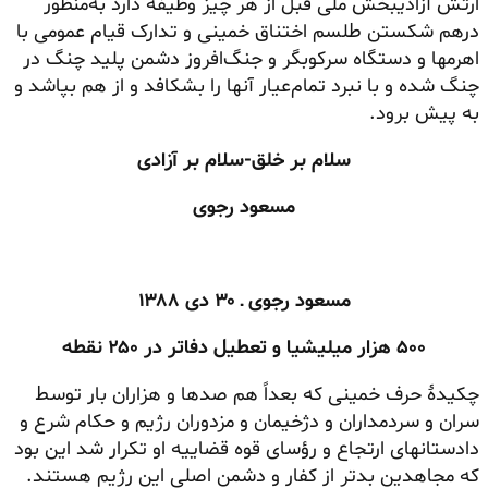
ارتش
آزادیبخش
ملّی قبل از هر چیز وظیفه دارد به‌منظور
درهم شکستن طلسم اختناق خمینی و تدارک قیام عمومی با
اهرمها و دستگاه سرکوبگر و جنگ‌افروز دشمن پلید چنگ در
چنگ شده و با نبرد تمام‌عیار آنها را بشکافد و از هم بپاشد و
به پیش برود.
سلام بر خلق-سلام بر آزادی
مسعود رجوی
مسعود رجوی ـ ۳۰ دی ۱۳۸۸
۵۰۰ هزار میلیشیا و تعطیل دفاتر در ۲۵۰ نقطه
چکیدهٔ حرف خمینی که بعداً هم صدها و هزاران بار توسط
سران و سردمداران و دژخیمان و مزدوران رژیم و حکام شرع و
دادستانهای ارتجاع و رؤسای قوه قضاییه او تکرار شد این بود
که مجاهدین بدتر از کفار و دشمن اصلی این رژیم هستند.