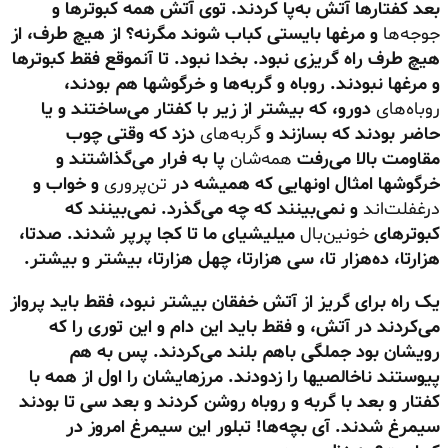
بعد کفتارها آتش به‌پا کردند. توی آتش همه کبوترها و
جوجه‌ها
و مرغها بایستی کباب شوند مگرنه؟ از هیچ طرف، از
هیچ طرف راه گریزی نبود. بخدا نبود. تا آنموقع فقط کبوترها
و مرغها نبودند. روباه و گربه‌ها و خرگوشها هم بودند،
روباه‌های
دورو، که بیشتر از زیر با کفتار می‌ساختند و یا
حاضر بودند که بسازند و
گربه‌های
دزد که وقتی چوب
مقاومت بالا می‌رفت
همه‌شان
پا به فرار می‌گذاشتند و
خرگوشها امثال اونهایی که همیشه در
تن‌پروری
و خواب و
درغفلت‌اند
و نمی‌بینند که چه می‌گذرد. نمی‌بینند که
کبوترهای
خونین‌بال
میلیشیای ما تا کجا پرپر شدند. صدتا،
هزارتا، ده‌هزار تا، سی هزارتا، چهل هزارتا، بیشتر و بیشتر.
یک راه برای گریز از آتش خفقان بیشتر نبود، فقط باید پرواز
می‌کردند در آتش، و فقط باید این دام و این توری را که
رویشان بود جملگی باهم بلند می‌کردند. پس به هم
پیوستند ناخالصیها را زدودند. مرزهایشان را اول از همه با
کفتار و بعد با گربه و روباه روشن کردند و بعد سی تا بودند
سیمرغ شدند. آی بچه‌ها! تبلور این سیمرغ امروز در