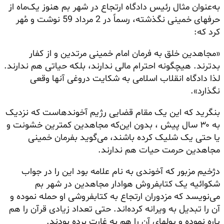
به‌عنوان مثال رئیس دادگاه ارتجاع در شهر بم هنوز
یک‌ماه
از
حرفهای خمینی نگذشته، رسماً در 2 مرداد 59 نوشت و مُهر
کرد که:
«مجاهدین خلق به فرمان امام خمینی مرتدین و از کفار
بدترند. هیچگونه احترام مالی ندارند، بلکه حیاتی هم ندارند.
لذا دادگاه انقلاب اسلامی به شکایت دروغی آنها وقعی
نگذارد».
بنگرید که این یک مقام قضایی رژیم آخوندهاست که نزدیک
به ۳۰ سال پیش ، بدون این‌که مجاهدین کمترین خشونت و
یا حتی یک شلیک کرده باشند، می‌گوید بفرمان خمینی
مجاهدین حرمت حیات هم ندارند.
دژخیم مزبور که آخوندی به نام علامه بود این را در جواب
شکوائیه یک کتابفروش هوادار مجاهدین در شهر بم
می‌نویسد که مزدوران ارتجاع به کتابفروشی او حمله نموده و
آن را تبدیل به ویرانه کرده‌اند. حتی تعداد زیادی قرآن را هم
پاره نموده و پولهای آن را هم به غارت برده بودند.