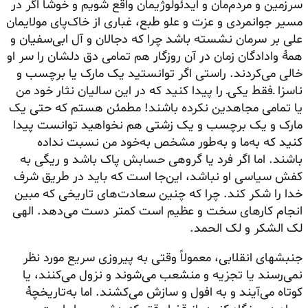
سرزمین و مردم‌مان و ایدئولوژیمان واقع شویم و خوشا اگر در
مسیر جوانمردی و عزت و علو طبع، غباری از خاک‌پای مولایمان
علی بر سرمان نشسته باشد چرا که دجالان و آل
ابی‌سفیان
و
همهٔ وادادگان زمان در آن روزگار هم تمامی دق دلشان را سر او
خالی می‌کردند. راستی اگر توانستید یک مارک یا برچسب و
ناسزا ـ‌فقط یکی‌ـ را پیدا کنید که در این سالیان نثار خود من
یا تمامی مجاهدین نکرده باشند! مطمئن هستم که حتی یک
مارک و یک برچسب و یک زشتی هم نخواهید توانست پیدا
کنید که به‌ما و به‌طور مشخص به‌خود من نسبت نداده
باشند. اما اگر فرد یا گروهی حسابش پاک باشد و ریگی به
کفش سیاسی او نباشد، این‌جا است که باید در طریق شرف
خدا را شکر کند. چرا که چنین
سعادت‌های
تاریخی که مبین
انجام کارهای سخت و عظیم است کمتر دست می‌دهد. الهی
لک الشکر و لک الحمد.
جنبشهای انقلابی، معمولاً وقتی به پیروزی سریع مورد نظر
نمی‌رسند یا تجزیه و منشعب می‌شوند و نزول می‌کنند، یا
کوتاه می‌آیند و به افول و سازش می‌کشند. اما به‌تاریخچهٔ