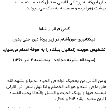
جای این‌که به پزشکی قانونی منتقل کنند مستقیماً به
بهشت زهرا برده و مخفیانه به خاک می‌سپردند.
گامی فراتر از شاه!
دیکتاتوری خون‌آشام
در زیر پردهٔ دین حتی بدون
تشخیص هویت، زندانیان بیگناه
را به جوخهٔ اعدام می‌سپارد
(سرمقاله نشریه مجاهد –پنجشنبه ۴ تیر ۱۳۶۰)
و من الناس من
یعجبک
قوله
فی
الحیاه
الدنیا
و
یشهد
الله
علی ما فی
قلبه
و هو
الد
الخصام
و
اذا
تولی سعی فی الارض
لیفسد
فیها
و یهلک
الحرث
و
النسل
والله لا
یحب
الفساد
(قرآن مجید ـ بقره ۲۰۴ و ۲۰۵).