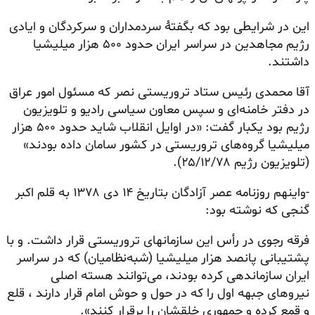
این در شرایطی بود که بگفتهٔ سردمداران و سرکردگان و ایادی
رژیم مجاهدین در سراسر ایران حدود ۵۰۰ هزار میلیشیا
داشتند.
آقا محمدی رئیس ستاد تروریستی نصر که مسئول امور عراق
در دفتر خامنه‌ای و سپس معاون سیاسی رادیو و تلویزیون
رژیم بود یکبار گفت: «در اوایل انقلاب شاید حدود ۵۰۰ هزار
میلیشیا گروه‌های تروریستی در کشور سامان داده بودند»
(تلویزیون رژیم ۲۵/۱۲/۷۸).
-واینهم روزنامه عصر آزادگان بتاریخ ۱۴ دی ۱۳۷۸ به قلم اکبر
گنجی که نوشته بود:
فرقه رجوی در رأس این سازمانهای تروریستی قرار داشت. و با
پشتیبانی پانصد هزار میلیشیا (شبه‌نظامیان) که در سراسر
ایران سازماندهی کرده بودند، می‌توانند هسته اصلی
نیروهای جبهه اول را که در حول و حوش امام قرار دارند ، قلع
و قمع کرده و جمهوری خلقشان را برقرار کنند».