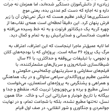
زیادی» از دانش‌آموزان دستگیر شده‌اند، اما همزمان نه جرات
داره و نه اجازه که دست کم عددی بده، یعنی موج
دستگیری‌ها آن‌قدر عظیم هست که دیگر نمی‌توان آن را زیر
فرش پنهان کرد. این دقیقاً لحظه‌ای است همه‌ی نقاب‌ها از
چهره کریه یک دیکتاتور فرتوت و به ته خط رسیده می‌افته و
ماهیت ضدانسانی و ضدایرانیش رو به تمام و کمال دید.
اما لایه عمیق‌تر ماجرا اینجاست که این اعتراف، اعتراف به
مرگ یک پروژه ۴۶ ساله است. پروژه‌ای که با بودجه‌های کلان
و نجومی، با تبلیغات بی‌وقفه و حداکثری،‌ با ۴۶ سال
شیطانسازی شبانه‌روزی و سریال‌های مشمئرکننده، با
فیلم‌های سفارشی و سبلریتیهای چکمه‌لیس حکومتی و
ماشین عظیم پروپاگاندای سپاهی ساواکی و در یک هماهنگی
و همراهی و پشتگرمی به پروژه‌های استعماری، می‌خواست
نسلی مطیع و برده و بی‌چون‌وچرا تربیت کنه، منقطع و جدا و
بیگانه با تاریخ خونبار و مبارزاتی این آب و خاک. حالا همون
نسل، نه‌تنها مطیع نشده، بلکه با شجاعت تمام، و در نهایت
جوانمردی و جنگاوری و شور انقلابی، در صف اول قیام