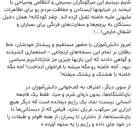
شیم ببینیم این سرکوبگران بسیجی و انتظامی وسپاحی با
لبخند در خیابونها ایستادن و حفاظت مردم رو برای تظاهرات
ملیونی علیه خامنه تقبل کرده اند. چقد کودکانه! همان دخیل
بستگان به پرچم‌ها و سفارت‌های فرنگی برای بمباران و
اشغال خارجی!...!
امروز دانش‌آموزان با حضور مستقیم و پیشتاز خودشان،‌ خط
بطلان بر تمام این نسخه‌های ارتجاعی – استعماری کشیدند
و گواهی دادند که این بازیها چیزی جز شارلاتانیزم سیاسی
نبود. آخه خامنه رو مگه میشه با فراخوان انداخت! آخه مگه
خامنه با هشتک و پشتک میفته!
از سوی دیگر، اعتراف به کف‌خوابی دانش‌آموزان در
بازداشتگاه‌ها،‌ بدون ذره‌ای شرم و حیا، فقط یک فاجعه
انسانی نیست؛ نماد یک رژیم درمانده است که دیگر هیچ
ابزاری جز سرکوب عریان ندارد. قیامی که از دبستانی‌ها تا
بازنشسته‌ها، از دختران تا پسران، از همه اقوام و طبقات را
در خود جای داده و رژیم را به ستوه آورده.»