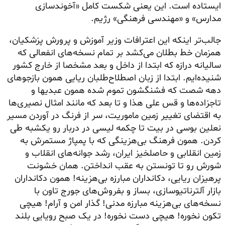
ایستاده است. این یعنی شکست کامل «آخوند‌سازی
مدارس» و «مهندسی فرهنگی» رژیم.
جالب‌تر اینکه این اعترافات وزیر آموزش و پرورش پزشکیان،
همزمان خط بطلان می‌کشد بر تمام نسخه‌های انفعالی که
سالیانه درازه که ابتدا از داخل و بعد مشخصا از خارج کشور
شنیده‌ایم. ابتدا از زبان اصطلاح‌طلبان ریایی همون بازجوهای
دهه شصت که فشنگشون تموم شده همون عبدیها و
تاجزاده‌ها و قس علی هذا و تا بعد که مانند امثال نصیری‌ها
به اقتضای تغییر زمین ماموریت، سر از فرنگ در آوردن مسیر
نعلین بوسی در بیت تا چکمه لیسی در دربار رو یکشبه طی
کردن. همون فرهنگ بی‌هزینگی که با پمپاژ مستمرش به
زمین انقلابی و حاصلخیز ایران،‌ رشد جوانه‌های انقلاب و
شورش رو تا تونستن به عقب انداختن. همان خشونت
پرهیزان ریایی، دکانداران مبارزه بی‌هزینه! همون دکانداران
بازار آلترناتیوسازی، بساز و بفروش‌های جورج تاون با
نسخه‌های بی‌هزینه مبارزه مدنی! گذار امن و آرام! هیچی
تکون نخوره! هیچی دست نخوره! در یک صبح رویایی بلند