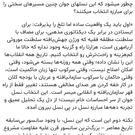
چطور میشود که این نسلهای جوان چنین مسیرهای سختی را
برای مبارزه انتخاب میکنند؟
«اول باید یک واقعیت ساده اما تلخ را پذیرفت: برای
ایستادن در برابر یک دیکتاتوری مذهبی، برای مصاف با
سلطنت مطلقه فقیه که ورژن جهش‌یافته سلطنت موروثی
آریامهری است، هزارتا راه و گزینه وجود نداره که حالا ما
کم‌هزینه و راحت‌ترش رو انتخاب کنیم. تاریخ همه انقلاب‌ها
این را نشان داده؛ وقتی همه روزنه‌ها بسته می‌شود، وقتی
امکان اصلاح نیست، وقتی سرکوب تنها زبان حاکمیت است،
وقتی حاکمان با سرکوب سازمانیافته و عریان با بودجه کلان
در کار خفه کردن هر صدای مخالفی هستند، تغییر فقط از راه
قهر سازمان‌یافته و انقلابی میسر است. این انتخاب نسل
جوان از سر احساسات خام نیست؛ از دل یک تحلیل عمیق و
تجربه دهه‌ها مبارزه نسل در پی نسل بیرون آمده.
نکته دوم این است که این نسل، با وجود سانسور بی‌سابقه
تاریخ معاصر – بزرگ‌ترین سانسور قرن علیه مقاومت مشروع