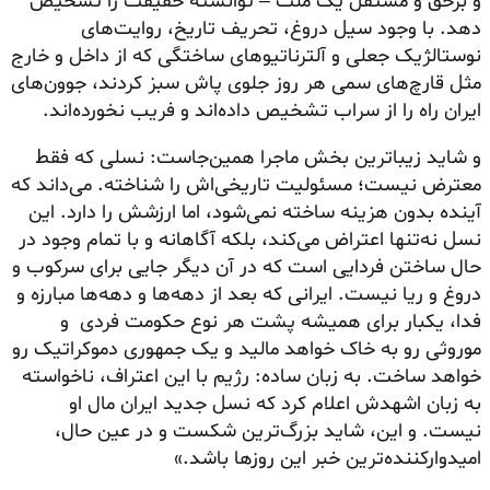
و برحق و مستقل یک ملت – توانسته حقیقت را تشخیص
دهد. با وجود سیل دروغ، تحریف تاریخ، روایت‌های
نوستالژیک جعلی و آلترناتیوهای ساختگی که از داخل و خارج
مثل قارچ‌های سمی هر روز جلوی پاش سبز کردند، جوون‌های
ایران راه را از سراب تشخیص داده‌اند و فریب نخورده‌اند.
و شاید زیباترین بخش ماجرا همین‌جاست: نسلی که فقط
معترض نیست؛ مسئولیت تاریخی‌اش را شناخته. می‌داند که
آینده بدون هزینه ساخته نمی‌شود، اما ارزشش را دارد. این
نسل نه‌تنها اعتراض می‌کند، بلکه آگاهانه و با تمام وجود در
حال ساختن فردایی است که در آن دیگر جایی برای سرکوب و
دروغ و ریا نیست. ایرانی که بعد از دهه‌ها و دهه‌ها مبارزه و
فدا، یکبار برای همیشه پشت هر نوع حکومت فردی و
موروثی رو به خاک خواهد مالید و یک جمهوری دموکراتیک رو
خواهد ساخت. به زبان ساده: رژیم با این اعتراف، ناخواسته
به زبان اشهدش اعلام کرد که نسل جدید ایران مال او
نیست. و این، شاید بزرگ‌ترین شکست و در عین حال،
امیدوارکننده‌ترین خبر این روزها باشد.»