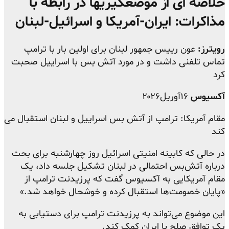
خلاصه ای از موضعگیریها در رابطه با
مذاکرات: ایران-آمریکا و اسرائیل-لبنان
رویترز:
عون رییس جمهور لبنان برای اولین بار با ترامپ
تماس تلفنی داشت و در مورد آتش بس با اسراییل صحبت
کرد
آکسیوس
۱۶آوریل۲۰۲۶
مقام آمریکا: ترامپ از آتش بس اسراییل و لبنان استقبال می
کند
در حالی که کابینه امنیتی اسرائیل روز چهارشنبه برای بحث
درباره آتش‌بس احتمالی در لبنان تشکیل جلسه داد، یک
مقام آمریکایی به آکسیوس گفت که پرزیدنت ترامپ از
«پایان خصومت‌ها استقبال کرده و خوشحال خواهد شد.»
این موضوع می‌تواند به پرزیدنت ترامپ برای دستیابی به
یک توافق صلح با ایران کمک کند.