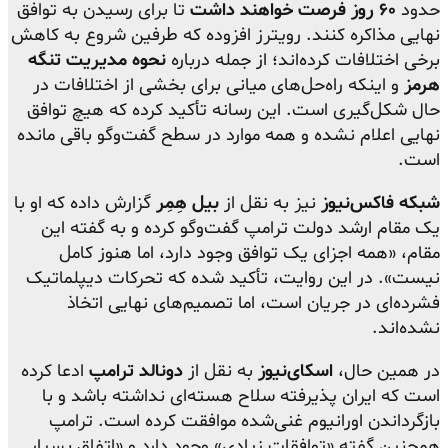
حدود
۶۰ روز فرصت خواهند داشت
تا برای رسیدن به توافق
نهایی مذاکره کنند. رویترز افزوده که طرفین شروع به کاهش
برخی اختلافات کرده‌اند؛ از جمله درباره
نحوه مدیریت تنگه
هرمز
و اینکه راه‌حل‌های میانی برای بخشی از اختلافات در
حال شکل‌گیری است. این رسانه تأکید کرده که هیچ توافق
نهایی اعلام نشده و همه موارد در سطح گفت‌وگو باقی مانده
است.
شبکه فاکس‌نیوز
نیز به نقل از
بیل هِمِر
گزارش داده که او با
یک مقام ارشد دولت ترامپ گفت‌وگو کرده و به گفته این
مقام، «همه اجزای یک توافق وجود دارد، اما هنوز کامل
نیست». در این روایت، تأکید شده که تحرکات دیپلماتیک
فشرده‌ای در جریان است، اما تصمیم‌های نهایی اتخاذ
نشده‌اند.
در همین حال،
اسکای‌نیوز
به نقل از
دونالد ترامپ
ادعا کرده
است که ایران پذیرفته سلاح هسته‌ای نداشته باشد و با
بازگرداندن اورانیوم غنی‌شده موافقت کرده است. ترامپ
همچنین گفته «توافقات زیادی» وجود دارد و «اتفاق بسیار