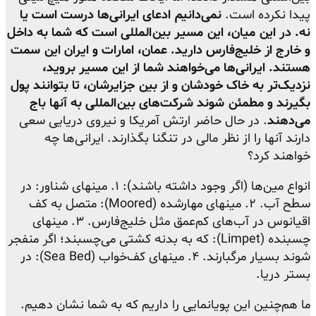
پیدا نکرده است.
نمی‌دانیم ادعای ایرانی‌ها درست است یا
نه. در این میان، این مسیر بین‌المللی است که شما به داخل
و خارج از خلیج‌فارس دارید. عمان، امارات و ایران این سمت
هستند. ایرانی‌ها می‌خواهند شما از این مسیر بروید،
نزدیک‌تر به خاک خودشان و از بین جزایرشان، تا بتوانند پول
بگیرند و مطمئن شوند شرکت‌های بین‌المللی به آنها باج
می‌دهند
. در حال حاضر ارتش آمریکا و نیروی دریایی سعی
دارند آنها را از نظر مالی در تنگنا بگذارند. ایرانی‌ها چه
خواهند کرد؟
انواع مین‌ها (اگر وجود داشته باشند): ۱. مینهای شناور: در
سطح آب. ۲. مینهای مهارشده (Moored): متصل به کف
اقیانوس در آب‌های کم‌عمق مثل خلیج‌فارس. ۳. مینهای
چسبنده (Limpet): که به بدنه کشتی می‌چسبند؛ اگر منفجر
شوند بسیار مرگبارند. ۴. مینهای کف‌خواب (Sea Bed): در
بستر دریا.
ما هم‌چنین این
پویانمایی
را داریم که به شما نشان دهیم.