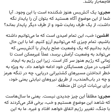
فاجعه‌بار باشد.
مجری:
یک آتش‌بس هنوز شکننده است با این وجود. آیا
شما از این موضوع آگاه هستید که بتوان آن را پایدار نگه
داشت، از یک طرف رعایت شود و از طرف دیگر پایدار بماند؟
افشین:
خب، این تمام امیدی است که ما می‌توانیم داشته
باشیم، تمام چیزی که می‌توانیم آرزو کنیم. اما با این حال
باید بدانیم که یک وضعیت صلح پایدار یا آتش‌بسی که
می‌تواند به وضعیت آرامش برسد، عملاً غیرممکن است تا
زمانی که رژیم هنوز سر کار است. زیرا این رژیم به ایجاد
آشوب در میان همسایگان خود ادامه خواهد داد. به ویژه به
خطر انداختن مسیرهای کشتیرانی دریایی، چه در تنگه هرمز
و چه در باب‌المندب، از طریق نیروهای نیابتی یمنی خود،
برای بی‌ثبات کردن کل منطقه.
مجری:
مطلقاً این چیز جدیدی نیست. یعنی ما سال‌هاست
که شاهد این موضوع هستیم و خب، برخی فکر می‌کردند که
با جنگ، تغییر رژیم اتفاق خواهد افتاد و غیره. ما به این