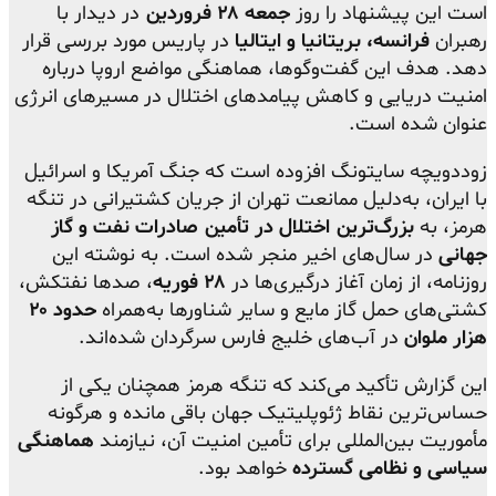
است این پیشنهاد را روز
جمعه ۲۸ فروردین
در دیدار با
رهبران
فرانسه، بریتانیا و ایتالیا
در پاریس مورد بررسی قرار
دهد. هدف این گفت‌وگوها، هماهنگی مواضع اروپا درباره
امنیت دریایی و کاهش پیامدهای اختلال در مسیرهای انرژی
عنوان شده است.
زوددویچه سایتونگ افزوده است که جنگ آمریکا و اسرائیل
با ایران، به‌دلیل ممانعت تهران از جریان کشتیرانی در تنگه
هرمز، به
بزرگ‌ترین اختلال در تأمین
صادرات نفت و گاز
جهانی
در سال‌های اخیر منجر شده است. به نوشته این
روزنامه، از زمان آغاز درگیری‌ها در
۲۸ فوریه
، صدها نفتکش،
کشتی‌های حمل گاز مایع و سایر شناورها به‌همراه
حدود ۲۰
هزار ملوان
در آب‌های خلیج فارس سرگردان شده‌اند.
این گزارش تأکید می‌کند که تنگه هرمز همچنان یکی از
حساس‌ترین نقاط ژئوپلیتیک جهان باقی مانده و هرگونه
مأموریت بین‌المللی برای تأمین امنیت آن، نیازمند
هماهنگی
سیاسی و نظامی گسترده
خواهد بود.