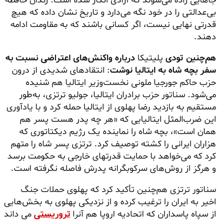
جاهایی‌ زاده
می‌شوند که آزادی انکار شده است. زندان حافظه
بی‌عدالتی را در خود نگه می‌دارد و تاریخ نشان داده که هیچ
قدرتی نهایی نیست، اگر کسانی باشند که به مقاومت ادامه
دهند.
هم‌چنین تودی
پلیتیکا
درباره واکنش‌های اعتراضی نسبت به
سفر بچه شاه به ایتالیا نوشت
: انتقادهای شدیدی از درون
حزب حاکم جورجیا ملونی نخست‌وزیر ایتالیا هم شنیده
می‌شود. سناتور حزب برادران ایتالیا، جولیو ترتزی، به‌طور
مستقیم به بازدید رضا پهلوی از ایتالیا حمله کرد و با یادآوری
این ضرب‌المثل ایتالیایی که «هر چه پدر هست پسر هم
همان است»، بچه شاه را نماینده یک رژیم دیکتاتوری که
هزاران ایرانی را کشته توصیف کرد. ترتزی پسر شاه را متهم
کرد که می‌خواهد با حمایت قدرتهای خارجی به حکومت برسد
و هرگز از روش‌های سرکوبگرانه پدرش فاصله نگرفته است.
سناتور ترتزی هم‌چنین تأکید کرد که پهلوی حملات جنگ
اخیر به ایران را ترغیب کرده و از نزدیکی پهلوی به بخش‌هایی
از سپاه پاسداران که اتحادیه اروپا هم آنرا
تروریستی
می داند