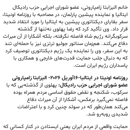
خانم الیزابتا زامپاروتی، عضو شورای اجرایی حزب رادیکال
ایتالیا و نماینده پیشین پارلمان، در مصاحبه با روزنامه اونیتا،
سفر بقایای دیکتاتوری پیشین به ایتالیا را مورد انتقاد شدید
قرار داد. وی تأکید کرد که رضا پهلوی نه‌تنها از گذشته
سرکوبگرانه رژیم شاه فاصله نگرفته، بلکه آشکارا از آن میراث
دفاع می‌کند. هم‌زمان سناتور جولیو ترتزی نیز با حمله‌ای تند
به این سفر، وی را نماینده یک رژیم دیکتاتوری توصیف کرد
که به دنبال جلب حمایت قدرت‌های خارجی و همکاری با
پاسداران رژیم ایران است.
روزنامه اونیتا در ایتالیا-۱۶آوریل ۲۰۲۶- الیزابتا زامپاروتی
عضو شورای اجرایی حزب رادیکال:
پهلوی از گذشته‌یی که با
سرکوب، شکنجه و نقض حقوق اساسی مردم همراه بوده
فاصله نمی‌گیرد برعکس، آشکارا از آن میراث دفاع
می‌کند همان‌طور که در سوئد چنین کرد و با اعتراضات
شدیدی روبه‌رو شد.
حمایت واقعی از مردم ایران یعنی ایستادن در کنار کسانی که