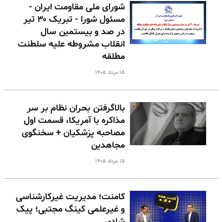
شورای ملی مقاومت ایران -
مسئول شورا - تبریک ۳۰ تیر
در صد و بیستمین سال
انقلاب مشروطه علیه سلطنت
مطلقه
۱۵ مرداد ۱۴۰۵
بالا‌گرفتن بحران نظام بر سر
مذاکره با آمریکا، قسمت اول
مصاحبه پزشکیان + سخنگوی
مجاهدین
۱۵ مرداد ۱۴۰۵
کامنت؛ مدیریت غیرکارشناسی
و غیرعلمی کینگ مجتبی؛ پیک
شادی