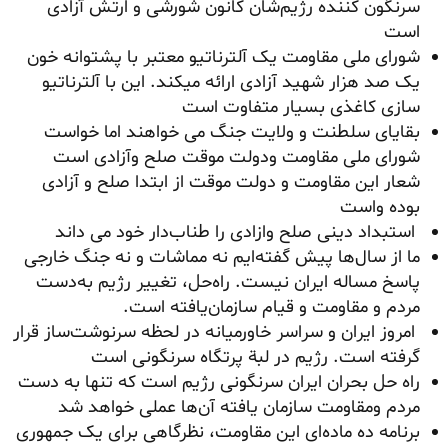
سرنگون کننده رژیم‌شان کانون شورشی و ارتش آزادی
است
شورای ملی مقاومت یک آلترناتیو معتبر با پشتوانه خون
یک صد هزار شهید آزادی ارائه میکند. این با آلترناتیو
سازی کاغذی بسیار متفاوت است
بقایای سلطنت و ولایت جنگ می خواهند اما خواست
شورای ملی مقاومت ودولت موقت صلح وآزادی است
شعار این مقاومت و دولت موقت از ابتدا صلح و آزادی
بوده واست
استبداد دینی صلح وازادی را طناب‌دار خود می داند
ما از سال‌ها پیش گفته‌ایم نه مماشات و نه جنگ خارجی
پاسخ مساله ایران نیست. راه‌حل، تغییر رژیم به‌دست
مردم و مقاومت و قیام سازمان‌یافته است.
امروز ایران و سراسر خاورمیانه در لحظه سرنوشت‌ساز قرار
گرفته است. رژیم در لبة پرتگاه سرنگونی است
راه حل بحران ایران سرنگونی رژیم است که تنها به دست
مردم ومقاومت سازمان یافته آن‌ها عملی خواهد شد
برنامه ده ماده‌ای این مقاومت، نظرگاهی برای یک جمهوری