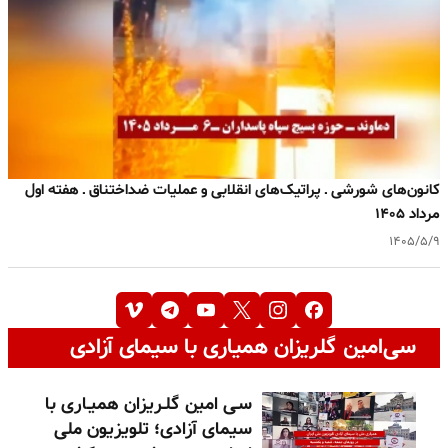
کانون‌های شورشی ـ پراتیک‌های انقلابی و عملیات ضداختناق ـ هفته اول
مرداد ۱۴۰۵
۱۴۰۵/۵/۹
سی‌امین گلریزان همیاری با سیمای آزادی
سـی امین گلـریزان همیـاری با
سیمای آزادی؛ تلویزیون ملی