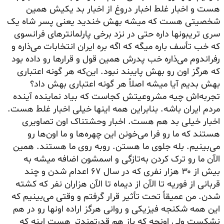
هست و اخبار غلط اخبار دروغ از اخبار بد یکیش همین
شخصیتی هست که میشه بهش خندید یعنی پسر شاه یک
سری تریبونها داره حتی در نزد برخی پارلمانترهای فرانسوی
که خب تأسف باره میگه که اگه بره ایران انتخابات می‌ذاره و
رفراندوم می‌ذاره خب پدرش همین قول و قرارها رو داده بود
که هرگز اون رو بهش پایبند نبود. این‌که هر گونه اعتباری
بهش بدیم آیا میشه اصلاً هر گونه اعتباری بهش داد؟
تجربه‌اش چیه مشروعیتش کجاست که بیاد نماینده آینده
مردم ایران باشه. بنابراین همه اینها خیلی اخبار غلط هست.
اخبار خیلی بد هم هست. اخبار وحشتناک اون تصاویری
هستند که ما رو فرا می‌خونن این چهره‌ها و ما اون‌ها رو
می‌بینیم. بله جلوی ما هستن. روبه روی ما هستند. همین
الآن ما رو ترک کردن به‌تازگی و اسمشون اضافه میشه به
بیش از ۳۰ هزار نفری که در سال ۶۷ اعدام شدن و چند
قربانی از فوریه تا الآن از دیماه تا الآن هزاران نفر که کشته
شدن. من عمیقاً تحت تأثیر قرار گرفتم و وقتی می‌بینیم که
این همه شکنجه فیزیکی و روانی هرگز اراده اونها رو در هم
نشکست ولی اونچه که باز هم قدرتمندتر هست اینه که