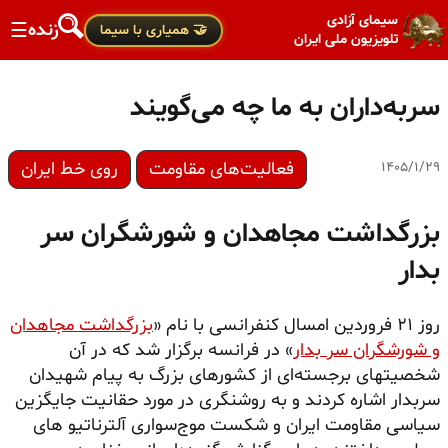
سیمای آزادی
زنده
☰
🤝 همیاری با سیما
تلویزیون ملی ایران
سربه‌داران به ما چه می‌گویند
فعالیت‌های مقاومت
روی خط ایران
۱۴۰۵/۱/۲۹
بزرگداشت مجاهدان و شورشگران سر
بدار
روز ۲۱ فروردین امسال کنفرانسی با نام «
بزرگداشت مجاهدان
و شورشگران سر بدار
» در فرانسه بر
گزار شد
که در آن
شخصیتهای برجسته‌ای از کشورهای بزرگ به پیام شهیدان
سربدار اشاره کردند و به روشنگری در مورد حقانیت جایگزین
سیاسی مقاومت ایران و شکست موج‌سواری آلترناتیو های