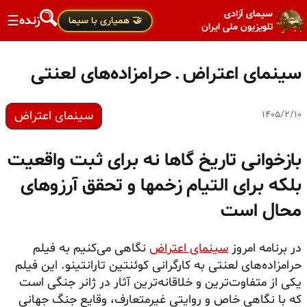
سیمای آزادی
زنده
☰
🤝 همیاری با سیما
تلویزیون ملی ایران
سینمای اعتراض ـ حرامزاده‌های لعنتی
سینمای اعتراض
۱۴۰۵/۲/۱۰
بازخوانی تاریخ گاها نه برای ثبت واقعیت
بلکه برای التیام زخمها و تحقق آرزوهای
محال است
در برنامه امروز
سینمای اعتراض
نگاهی می‌کنیم به فیلم
حرامزاده‌های لعنتی به کارگرانی کوئنتین تارانتینو. این فیلم
یکی از متفاوت‌ترین و خلاقانه‌ترین آثار در ژانر جنگی است
که با نگاهی خاص و روایتی غیرمتعارف، وقایع جنگ جهانی