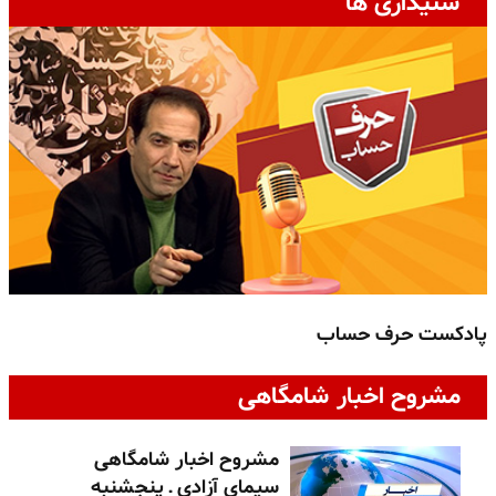
شنیداری ها
پادکست حرف حساب
پ
مشروح اخبار شامگاهی
مشروح اخبار شامگاهی
سیمای آزادی ـ پنجشنبه