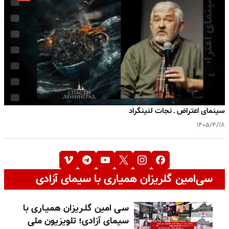
سینمای اعتراض ـ نجات لنینگراد
۱۴۰۵/۴/۱۸
سی‌امین گلریزان همیاری با سیمای آزادی
سـی امین گلـریزان همیـاری با
سیمای آزادی؛ تلویزیون ملی