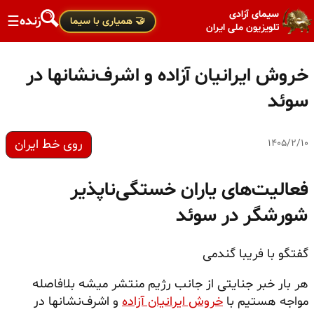
سیمای آزادی
زنده
☰
🤝 همیاری با سیما
تلویزیون ملی ایران
خروش ایرانیان آزاده و اشرف‌نشانها در
سوئد
روی خط ایران
۱۴۰۵/۲/۱۰
فعالیت‌های یاران خستگی‌ناپذیر
شورشگر در سوئد
گفتگو با فریبا گندمی
هر بار خبر جنایتی از جانب رژیم منتشر میشه بلافاصله
مواجه هستیم با
خروش ایرانیان آزاده
و اشرف‌نشانها در