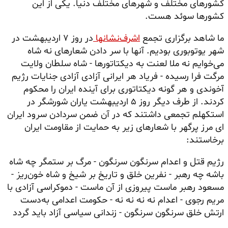
کشورهای مختلف و شهرهای مختلف دنیا. یکی از این
کشورها سوئد هست.
ما شاهد برگزاری تجمع
اشرف‌نشانها
در روز ۷ اردیبهشت در
شهر یوتوبوری بودیم. آنها با سر دادن شعارهای نه شاه
می‌خوایم نه ملا لعنت به دیکتاتورها - شاه سلطان ولایت
مرگت فرا رسیده - فریاد هر ایرانی آزادی آزادی جنایات رژیم
آخوندی و هر گونه دیکتاتوری برای آینده ایران را محکوم
کردند. از طرف دیگر روز ۵ اردیبهشت یاران شورشگر در
استکهلم تجمعی داشتند که در آن ضمن سردادن سرود ایران
ای مرز پرگهر با شعارهای زیر به حمایت از مقاومت ایران
برخاستند:
رژیم قتل و اعدام سرنگون سرنگون - مرگ بر ستمگر چه شاه
باشه چه رهبر - نفرین خلق و تاریخ بر شیخ و شاه خون‌ریز -
مسعود رهبر ماست پیروزی از آن ماست - دموکراسی آزادی با
مریم رجوی - اعدام نه نه نه نه - حکومت اعدامی به‌دست
ارتش خلق سرنگون سرنگون - زندانی سیاسی آزاد باید گردد