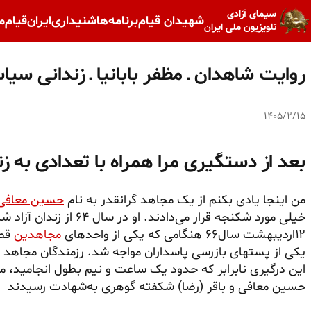
سیمای آزادی
شهیدان قیام
برنامه‌ها
شنیداری
ایران
قیام
م
تلویزیون ملی ایران
روایت شاهدان ـ مظفر بابانیا ـ زندانی سیاسی سال
۱۴۰۵/۲/۱۵
بعد از دستگیری مرا همراه با تعدادی به 
من اینجا یادی بکنم از یک مجاهد گرانقدر به نام
حسین معافی
خیلی مورد شکنجه قرار می‌داد
۱۲اردیبهشت سال۶۶ هنگامی که یکی از واحدهای
مجاهدین
قص
یکی از پستهای بازرسی پاسداران مواجه شد. رزمندگان مجاهد خ
این درگیری نابرابر که حدود یک ساعت و نیم بطول انجامید،
حسین معافی و باقر (رضا) شکفته گوهری به‌شهادت رسیدند