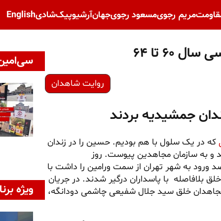
قاومت
مریم رجوی
مسعود رجوی
جهان
آرشیو
پیک‌شادی
English
 ۶۰ تا ۶۴
سی‌امین 
روایت شاهدان
زندان جمشیدیه بردند
که در یک سلول با هم بودیم. حسین را در زندان
ند. او در سال ۶۴ از زندان آزاد شد و به سازمان مجاهدین پیوست. روز
د ورود به شهر تهران از سمت ورامین را داشت با
لق بلافاصله با پاسداران درگیر شدند. در جریان
ویژه برنا
 مجاهدان خلق سید جلال شفیعی چاشمی دودانگه،