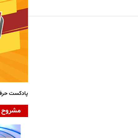
پادکست حر
مشروح ا