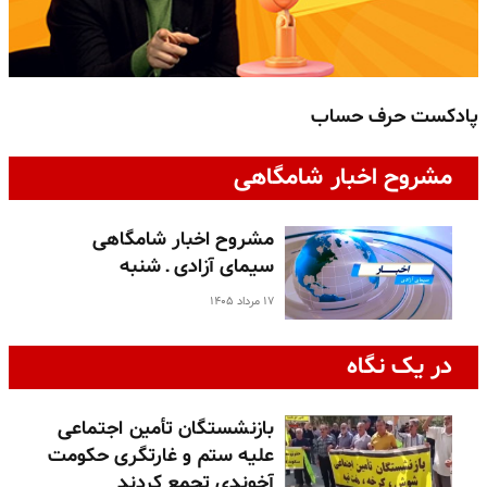
پادکست حرف حساب
پ
مشروح اخبار شامگاهی
مشروح اخبار شامگاهی
سیمای آزادی ـ شنبه
۱۷ مرداد ۱۴۰۵
در یک نگاه
بازنشستگان تأمین اجتماعی
علیه ستم و غارتگری حکومت
آخوندی تجمع کردند