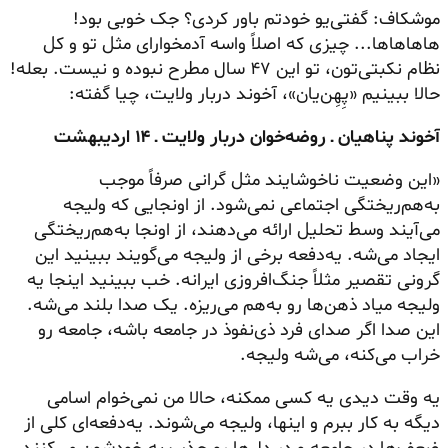
موشکاف: گفتی‌یو خودتم باور کردی؟ جک خوبی بود!
هاهاهاها... چیزی که اصلاً واسه آدمخوارای مثل تو و کل
نظام نکبتی‌تون، تو این ۴۷ سال مطرح نبوده و نیست. بعله!
حالا ببینیم «پِهِن‌یان»، آخوند دربار ولایت، چیا گفته:
آخوند پناهیان ـ روضه‌خوان دربار ولایت ـ ۱۴ اردیبهشت
«این وضعیت ناخوشایند مثل گرانی صرفاً موجب
به‌هم‌ریختگی اجتماعی نمی‌شود. از اونجایی که ولیجه
می‌آیند وسط تحلیل ارائه می‌دهند، از اونجا به‌هم‌ریختگی
ایجاد می‌شه. یه‌دفعه برخی از ولیجه می‌گویند ببینید این
گرونی تقصیر مثلاً جنگ‌افروزی ایرانه. خب ببینید اینجا یه
ولیجه میاد ذهن‌ها رو به‌هم می‌ریزه. یک صدا بلند می‌شه.
این صدا اگر صدای فرد ذی‌نفوذ در جامعه باشه، جامعه رو
خراب می‌کنه، می‌شه ولیجه.
یه وقت دیدی یه کسی ممکنه، حالا من نمی‌خوام اسامی
دیگه به کار ببرم و اینها، ولیجه می‌شوند. یه‌دفعه‌ای کلی از