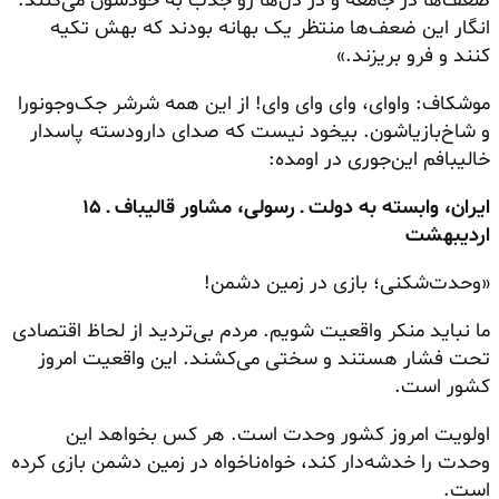
ضعف‌ها در جامعه و در دل‌ها رو جذب به خودشون می‌کنند.
انگار این ضعف‌ها منتظر یک بهانه بودند که بهش تکیه
کنند و فرو بریزند.»
موشکاف: واوای، وای وای وای! از این همه شرشر جک‌وجونورا
و شاخ‌بازیاشون. بیخود نیست که صدای دارودسته پاسدار
خالیبافم این‌جوری در اومده:
ایران، وابسته به دولت ـ رسولی، مشاور قالیباف ـ ۱۵
اردیبهشت
«وحدت‌شکنی؛ بازی در زمین دشمن!
ما نباید منکر واقعیت شویم. مردم بی‌تردید از لحاظ اقتصادی
تحت فشار هستند و سختی می‌کشند. این واقعیت امروز
کشور است.
اولویت امروز کشور وحدت است. هر کس بخواهد این
وحدت را خدشه‌دار کند، خواه‌ناخواه در زمین دشمن بازی کرده
است.