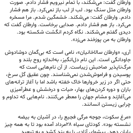
وارطان گفت: می‌شکند، با تمام نیرویم فشار دادم. صورت
وارطان مثل سنگ بود. لب از لب باز نمی‌کرد. باز هم فشار
دادم. وارطان گفت: می‌شکند. خشمگین شدم. مرا مسخره
می‌کرد. باز هم فشار دادم. صدایی برخاست. وارطان گفت که
دیدی گفتم می‌شکند. نگاه کردم انگشت شکسته بود.
وارطان به من پوزخند می‌زد».
آری، «وارطان سالاخانیان»، نامی است که بی‌گمان دوشادوش
جاودانگی است. این نام دل‌انگیز، به‌اندازه روح بلند و
مرگ‌ناپذیر صاحبش زیباست. از آن نام‌هایی است که
پوسیدن و فراموش‌شدن نمی‌شناسند. چون عقیق گل سرخ،
حتی اگر در زیر خروارها خاک خفته باشد اما با آغاز ترانه‌های
باران و دوره کردن‌های بهار، حیات و درخشش و عطرآمیزی
می‌آغازند و مشام جهان را معطر می‌کنند. نام‌هایی که تداوم و
چرایی زیستن انسانند.
«مرغ سکوت، جوجه مرگی فجیع را، در آشیان به بیضه
نشسته بود». کودتای سیاه ۲۸مرداد آمده بود تا به همه چیز
پایان دهد. پیشوای آزادی را به بند کشد و به تبعید