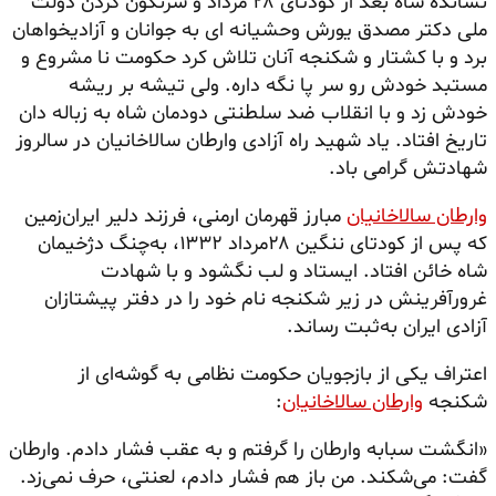
نشانده شاه بعد از کودتای ۲۸ مرداد و سرنگون کردن دولت
ملی دکتر مصدق یورش وحشیانه ای به جوانان و آزادیخواهان
برد و با کشتار و شکنجه آنان تلاش کرد حکومت نا مشروع و
مستبد خودش رو سر پا نگه داره. ولی تیشه بر ریشه
خودش زد و با انقلاب ضد سلطنتی دودمان شاه به زباله دان
تاریخ افتاد. یاد شهید راه آزادی وارطان سالاخانیان در سالروز
شهادتش گرامی باد.
وارطان سالاخانیان
مبارز قهرمان ارمنی، فرزند دلیر ایران‌زمین
که پس از کودتای ننگین ۲۸مرداد ۱۳۳۲، به‌چنگ دژخیمان
شاه خائن افتاد. ایستاد و لب نگشود و با شهادت
غرورآفرینش در زیر شکنجه نام خود را در دفتر پیشتازان
آزادی ایران به‌ثبت رساند.
اعتراف یکی از بازجویان حکومت نظامی به گوشه‌‌ای از
شکنجه
وارطان سالاخانیان
:
«انگشت سبابه وارطان را گرفتم و به عقب فشار دادم. وارطان
گفت: می‌شکند. من باز هم فشار دادم، لعنتی، حرف نمی‌زد.