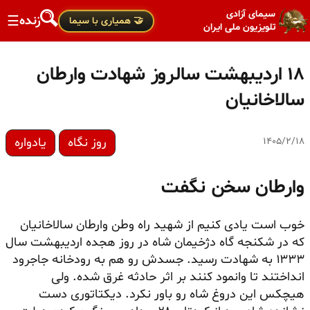
سیمای آزادی
زنده
☰
🤝 همیاری با سیما
تلویزیون ملی ایران
۱۸ اردیبهشت سالروز شهادت وارطان
سالاخانیان
روز نگاه
یادواره
۱۴۰۵/۲/۱۸
وارطان سخن نگفت
خوب است یادی کنیم از شهید راه وطن وارطان سالاخانیان
که در شکنجه گاه دژخیمان شاه در روز هجده اردیبهشت سال
۱۳۳۳ به شهادت رسید. جسدش رو هم به رودخانه جاجرود
انداختند تا وانمود کنند بر اثر حادثه غرق شده. ولی
هیچکس این دروغ شاه رو باور نکرد. دیکتاتوری دست