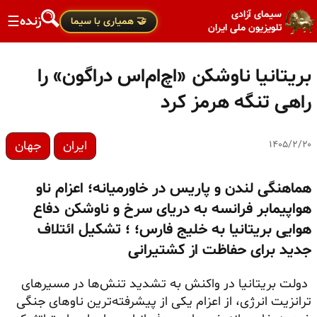
سیمای آزادی
زنده
☰
🤝 همیاری با سیما
تلویزیون ملی ایران
بریتانیا ناوشکن «اچ‌ام‌اس دراگون» را
راهی تنگه هرمز کرد
ایران
جهان
۱۴۰۵/۲/۲۰
هماهنگی لندن و پاریس در خاورمیانه؛ اعزام ناو
هواپیمابر فرانسه به دریای سرخ و ناوشکن دفاع
هوایی بریتانیا به خلیج فارس؛ ؛ تشکیل ائتلاف
جدید برای حفاظت از کشتیرانی
دولت بریتانیا در واکنش به تشدید تنش‌ها در مسیرهای
ترانزیت انرژی، از اعزام یکی از پیشرفته‌ترین ناوهای جنگی