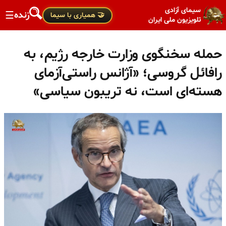
سیمای آزادی
زنده
☰
🤝 همیاری با سیما
تلویزیون ملی ایران
حمله سخنگوی وزارت خارجه رژیم، به
رافائل گروسی؛ «آژانس راستی‌آزمای
هسته‌ای است، نه تریبون سیاسی»