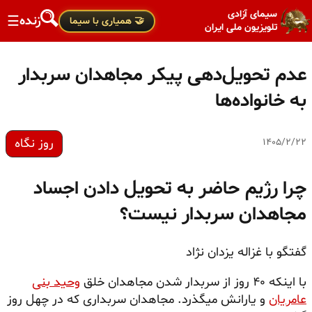
سیمای آزادی
زنده
☰
🤝 همیاری با سیما
تلویزیون ملی ایران
عدم تحویل‌دهی پیکر مجاهدان سربدار
به خانواده‌ها
روز نگاه
۱۴۰۵/۲/۲۲
چرا رژیم حاضر به تحویل دادن اجساد
مجاهدان سربدار نیست؟
گفتگو با غزاله یزدان نژاد
با اینکه ۴۰ روز از سربدار شدن مجاهدان خلق
وحید بنی
عامریان
و یارانش میگذرد. مجاهدان سربداری که در چهل روز