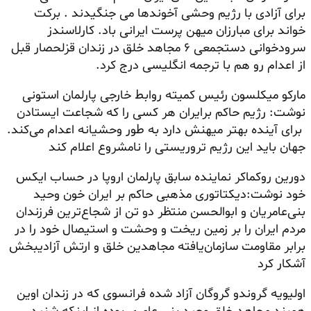
برای آزادی با رژیم وحشی آخوندها می جنگیدند . برکت
خواند برای مبارزان میهن پرست ایرانی باد. کارلاسندز
سرودخوانی دستجمعی ۶ مجاهد خلق در زندان قزلحصار قبل
از اعدام رو هم با ترجمه انگلیسی درج کرد.
مارکو میکلسون رئیس کمیته روابط خارجی پارلمان استونی
نوشت: رژیم حاکم برایران هر کسی را که شجاعت ایستادن
برای آینده بهتر میهنش دارد به طور وحشیانه اعدام می‌کند.
جهان باید این رژیم تروریستی را نامشروع اعلام کند
دورین روکماکر نماینده سابق پارلمان اروپا در حساب ایکس
خود نوشت:دیکتاتوری مذهبی حاکم بر ایران خون وحید
بنی‌عامریان و ابوالحسن منتظر دو تن از شجاع‌ترین فرزندان
مردم ایران را بر زمین ریخت و وحشت و استیصال خود را در
برابر مقاومت سازمان‌یافته مجاهدین خلق و ارتش آزادیبخش
آشکار کرد
اولیویه گروندو گروگان آزاد شده فرانسوی که در زندان اوین