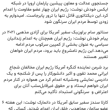
جستجوی عدالت و معاون پیشین پارلمان اروپا در شبکه
ایکس خودش نوشت: رژیم ایران چهار عضو مقاومت را اعدام
کرد.این دیکتاتوری قاتل تنها با ترور پابرجاست. امیدوارم به
زودی توسط مردم ایران سرنگون شود
سناتور سام براون‌بک سفیر آمریکا برای آزادی مذهبی ۲۰۲۱ در
پیام خودش نوشت: رژیم ایران هم‌چنان به اعدام زندانیان
سیاسی به عنوان بخشی از کمپین سرکوب مردم ادامه
می‌دهد.این رژیم نامشروع باید برود، مردم ایران خواهان
تغییر هستند
برد شرمن نماینده کنگره آمریکا رژیم ایران مخالفان شجاع
ایرانی محمد تقوی و اکبر دانشورکار را پس از شکنجه و یک
دادرسی نمایشی وحشیانه اعدام کرد من همواره در کنار مردم
ایران خواهم ایستاد و بر حقوق غیرقابل‌سلب آنان برای
اعتراض و سرنگونی استبداد تأکید می‌کنم
کارلا سندز سفیر سابق آمریکا در دانمارک نوشت: این هفته ۶
عضو سازمان مجاهدین خلق ایران اعدام شدند. کسانی که