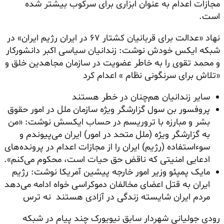
مجازات اعدام به عنوان ابزاری برای سرکوب بیشتر شده
است.
نهاد «عدالت برای قربانیان کشتار ۶۷ در ایران رژیم ایران» در
شبکه ایکس خودش نوشت: زندانیان سیاسی اکبر دانشورکار
و محمد تقوی را به خاطر عضویت در سازمان مجاهدین خلق و
«تلاش برای سرنگونی نظام » اعدام کرد
سایر زندانیان هم‌چنان در خطر هستند
پروفسور بن سول گزارشگر ویژه سازمان ملل در امور حقوق
بشر و مبارزه با تروریسم در حساب ایکسش نوشت: «من
به گزارشگر ویژه (ملل متحد در امور) ایران می‌پیوندم و
سوءاستفاده (رژیم) ایران را از مجازات اعدام در پرونده‌های
ادعایی امنیتی که ناقض حق حیات است، محکوم می‌کنم».
مایک پمپئو وزیر امور خارجه پیشین آمریکا نوشت: رژیم
ایران به قتل اعضای مخالفان دموکراسی خواه ادامه می‌دهد
مردم ایران شایسته زندگی در آزادی هستند نه ترس
رودی جولیانی شهردار سابق نیویورک چند پیام در شبکه