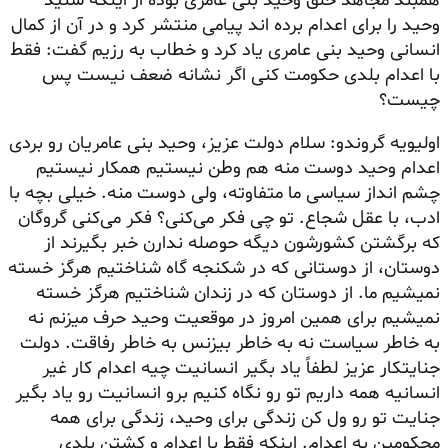
همبند مجاهد خلق وحید بنی عامری بوده از اینکه شنید
وحید را برای اعدام برده اند پیامی منتشر کرد و در آن از کمال
انسانی وحید بنی عامری یاد کرد و خطاب به رزیم گفت: فقط
با اعدام بلدی حکومت کنی اگر نشانه ضعف نیست پس
چیست؟
اولیویه گروندو: سلام دولت عزیز، وحید بنی عامریان رو بردی
اعدام وحید دوست منه هم وطن نیستیم همکار نیستیم
چشم انداز سیاسی ما متفاوته، ولی دوست منه. خیلی بچه با
ادب، با عقل شجاع. تو چی فکر می‌کنی؟ فکر می‌کنی گروگان
که برگشتن کشورشون دیگه حوصله ندارن خبر بگیرند از
دوستان، از دوستانی که در شکنجه گاه شناختیم هرگز خسته
نمیشیم ما. از دوستان که در زندان شناختیم هرگز خسته
نمیشیم برای همین امروز در موقعیت وحید حرف میزنم نه
به خاطر سیاست نه به خاطر بیزنس به خاطر رفاقت. دولت
جنایتکار عزیز لطفاً یاد بگیر انسانیت چیه اعدام کار غیر
انسانیه همه داریم تو رو نگاه کنیم برو انسانیت رو یاد بگیر
جنایت تو رو ول کن زندگی برای وحید، زندگی برای همه
محکومین به اعدام. اینکه فقط با اعدام و کشتن بلدی