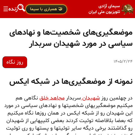
سیمای آزادی
زنده
☰
🤝 همیاری با سیما
تلویزیون ملی ایران
موضعگیری‌های شخصیت‌ها و نهادهای
سیاسی در مورد شهیدان سربدار
روز نگاه
۱۴۰۵/۲/۲۴
نمونه از موضعگیری‌ها در شبکه ایکس
در چهلمین روز
شهیدان
سربدار
مجاهد خلق
نگاهی هم
میکنیم موضعگیریهای شخصیتها و نهادهای سیاسی در مورد
این شهیدان رو از شبکه ایکس در همان روزها نگاه میکنیم
که بعضا بلافاصله توئیت کردند بعضی کلیپهایی از شهیدان
رو گذاشتند برخی دیگه سایر توئیتها و پستها رو ری توئیت