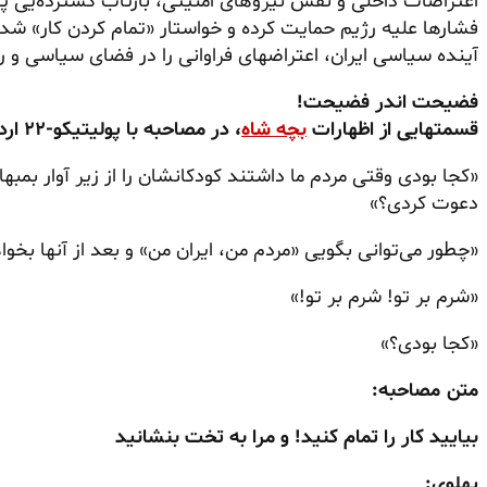
اعتراضات داخلی و نقش نیروهای امنیتی، بازتاب گسترده‌یی پید
فشارها علیه رژیم حمایت کرده و خواستار «تمام کردن کار» شد
آینده سیاسی ایران، اعتراضهای فراوانی را در فضای سیاسی و ر
فضیحت اندر فضیحت!
قسمتهایی از اظهارات
بچه شاه
، در مصاحبه با پولیتیکو-
۲۲ اردیبهشت ۱۴۰۵
«کجا بودی وقتی مردم ما داشتند کودکانشان را از زیر آوار بمبها
دعوت کردی؟»
«چطور می‌توانی بگویی «مردم من، ایران من» و بعد از آنها بخواه
«شرم بر تو! شرم بر تو!»
«کجا بودی؟»
متن مصاحبه:
بیایید کار را تمام کنید!
و مرا به تخت بنشانید
پهلوی: