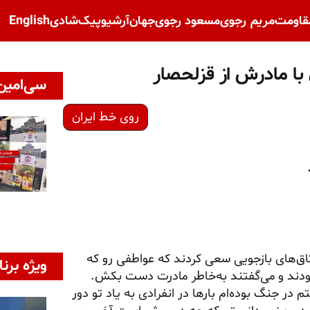
قاومت
مریم رجوی
مسعود رجوی
جهان
آرشیو
پیک‌شادی
English
با مادرش از قزلحصار
سی‌امین 
روی خط ایران
اتاق‌های بازجویی سعی کردند که عواطفی رو که
ویژه برنا
ودند و می‌گفتند به‌خاطر مادرت دست بکش.
 جنگ بوده‌ام بارها در انفرادی به یاد تو دور