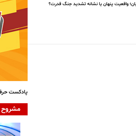
ان؛ واقعیت پنهان یا نشانه تشدید جنگ قدرت؟
پادکست حر
مشروح ا