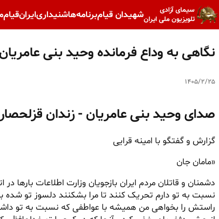
سیمای آزادی
شهیدان قیام
برنامه‌ها
شنیداری
ایران
قیام
م
تلویزیون ملی ایران
نگاهی به وداع فرمانده وحید بنی عامریان 
۱۴۰۵/۲/۲۵
صدای وحید بنی عامریان - زندان قزلحصار
گزارش و گفتگو با امینه قرایی
«مامان جان
دشمنان و قاتلان مردم ایران بازجویان وزارت اطلاعات بارها در 
نسبت به تو دارم تحریک کنند تا مرا بشکنند دلسوز تو شده ب
راستش را بخواهی من همیشه با عواطفی که نسبت به تو داشتم در