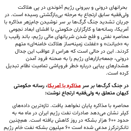
بحرانهای درونی و بیرونی رژیم آخوندی در پی هلاکت
ولی‌فقیه سابق ارتجاع به مرحله بی‌بازگشتی رسیده است. در
جریان تشدید جنگ گرگ‌ها بر سر
نوشیدن
جام‌زهر مذاکره با
آمریکا، رسانه‌ها و کارگزاران حکومتی با افشای ابعاد نجومی
محاصره نفتی و فلج شدن شریانهای مالی رژیم، باند رقیب را
به «خیانت» و «غفلت زمینه‌ساز هلاکت خامنه‌ای» متهم
کردند. این در حالی است که هراس از عواقب این جدال
درونی، جمعه‌بازارهای رژیم را به صحنه فرود آمدن
هشدارهای پیاپی درباره خطر فروپاشی تمامیت نظام تبدیل
کرده است.
در جنگ گرگ‌ها بر سر
مذاکره با آمریکا
، رسانه حکومتی
کیهان متعلق به ولی‌فقیه ارتجاع نوشت:
محاصره با مذاکره پایان نخواهد یافت. تازه‌ترین داده‌های
کپلر نشان می‌دهد صادرات نفت رژیم ایران در ماه مه به
حدود ۶۰۰ هزار بشکه در روز کاهش یافته است. هم‌چنین
تانکرترکرز مدعی شده است ۶۰ میلیون بشکه نفت خام رژیم