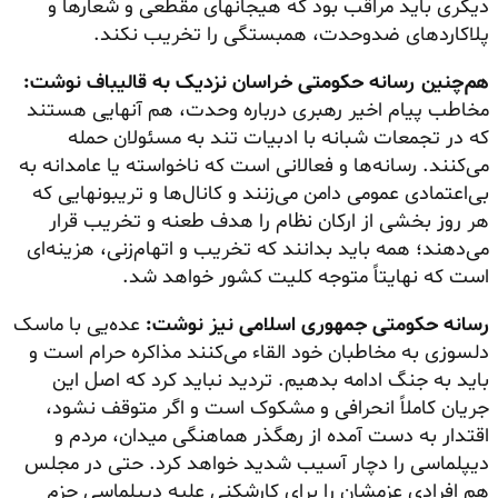
دیگری باید مراقب بود که هیجانهای مقطعی و شعارها و
پلاکاردهای ضدوحدت، همبستگی را تخریب نکند.
هم‌چنین رسانه حکومتی خراسان نزدیک به قالیباف نوشت:
مخاطب پیام اخیر رهبری درباره وحدت، هم آنهایی هستند
که در تجمعات شبانه با ادبیات تند به مسئولان حمله
می‌کنند. رسانه‌ها و فعالانی است که ناخواسته یا عامدانه به
بی‌اعتمادی عمومی دامن می‌زنند و کانال‌ها و تریبونهایی که
هر روز بخشی از ارکان نظام را هدف طعنه و تخریب قرار
می‌دهند؛ همه باید بدانند که تخریب و اتهام‌زنی، هزینه‌ای
است که نهایتاً متوجه کلیت کشور خواهد شد.
رسانه حکومتی جمهوری اسلامی نیز نوشت:
عده‌یی با ماسک
دلسوزی به مخاطبان خود القاء می‌کنند مذاکره حرام است و
باید به جنگ ادامه بدهیم. تردید نباید کرد که اصل این
جریان کاملاً انحرافی و مشکوک است و اگر متوقف نشود،
اقتدار به دست آمده از رهگذر هماهنگی میدان، مردم و
دیپلماسی را دچار آسیب شدید خواهد کرد. حتی در مجلس
هم افرادی عزمشان را برای کارشکنی علیه دیپلماسی جزم