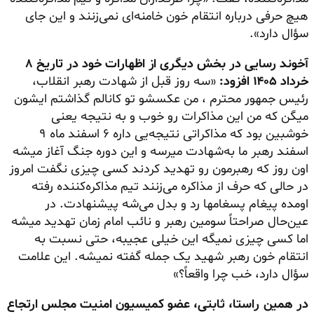
هیچ حرفی درباره انتقام خون خامنه‌ای نمی‌زنند و این جای
سؤال دارد».
آخوند رسایی در بخش دیگری از اظهارات خود در تاریخ ۸
خرداد ۱۴۰۵ افزود:
«سه روز قبل از شهادت رهبر انقلاب،
رئیس جمهور محترم ، من
عکسشو
تو
کانالم
گذاشتم ایشون
میگن که من این مذاکرات رو خوب و به نتیجه یعنی
خوشبین بود که مذاکراتی نتیجه‌یی داره
۶
اسفند ماه ۹
اسفند رهبر ما به‌شهادت میرسه و این دوره جنگ آغاز میشه
اون روز که رهبرمون رو تهدید کردند کسی چیزی نگفت امروز
در حالی که حرف از مذاکره می‌زنند تیم مذاکره‌کننده رفته
اومده پیغام
پسغامها
رد و بدل می‌شه پیشنهادت. در
عین‌حال صراحتاً سومین رهبر و نائب امام زمان تهدید میشه
اما کسی چیزی نمیگه این خیلی عجیبه، حتی نسبت به
انتقام خون رهبر شهید یک جمله گفته نمیشه. این علامت
سؤال دارد، خب چرا واقعاً؟»
در همین راستا، ثابتی، عضو کمیسیون امنیت مجلس ارتجاع