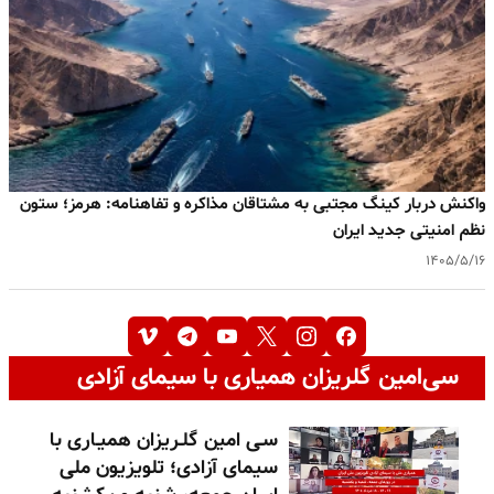
واکنش دربار کینگ مجتبی به مشتاقان مذاکره و تفاهنامه: هرمز؛ ستون
نظم امنیتی جدید ایران
۱۴۰۵/۵/۱۶
سی‌امین گلریزان همیاری با سیمای آزادی
سـی امین گلـریزان همیـاری با
سیمای آزادی؛ تلویزیون ملی