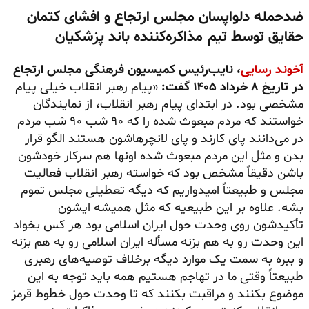
ضدحمله دلواپسان مجلس ارتجاع و افشای کتمان
حقایق توسط تیم مذاکره‌کننده باند پزشکیان
آخوند رسایی
، نایب‌رئیس کمیسیون فرهنگی مجلس ارتجاع
در تاریخ ۸ خرداد ۱۴۰۵ گفت:
«پیام رهبر انقلاب خیلی پیام
مشخصی بود. در ابتدای پیام رهبر انقلاب، از نمایندگان
خواستند که مردم مبعوث شده را که ۹۰ شب ۹۰ شب مردم
در می‌دانند پای کارند و پای
لانچرهاشون
هستند الگو قرار
بدن و مثل این مردم مبعوث شده اونها هم سرکار خودشون
باشن دقیقاً مشخص بود که خواسته رهبر انقلاب فعالیت
مجلس و طبیعتاً امیدواریم که دیگه تعطیلی مجلس تموم
بشه. علاوه بر این طبیعیه که مثل همیشه ایشون
تأکیدشون روی وحدت حول ایران اسلامی بود هر کس بخواد
این وحدت رو به هم بزنه مسأله ایران اسلامی رو به هم بزنه
و ببره به سمت یک موارد دیگه برخلاف توصیه‌های رهبری
طبیعتاً وقتی ما در تهاجم هستیم همه باید توجه به این
موضوع بکنند و مراقبت بکنند که تا وحدت حول خطوط قرمز