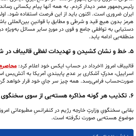
رئیس‌جمهور مصر دیدار کردم. به همه آنها پیام یکسانی رساندم
ایران ضروری است. اکنون باید از این فرصت استفاده شود. اولوی
هرمز بدون هیچ قید و شرطی و مطابق با قوانینِ بین‌المللی باش
دستیابی به توافقی جامع و قوی در موردٍ سایر مسائل به‌ویژه در
منطقه‌یی ادامه یابد.
۵. خط و نشان کشیدن و تهدیدات لفظی قالیباف در شبکه اجتماعی ایکس
قالیباف امروز ۱۱خرداد در حسابِ ایکس خود اعلام کرد:
محاصرهٍ
اسراییل، مدرکٍ آشکاری بر عدمِ پایبندیِ آمریکا به آتش‌بس است
صورت‌حساب فرامی‌رسد. همه چیز سر جایِ خود قرار خواهد گر
۶. تکذیب هر گونه مذاکره هسته‌یی از سوی سخنگوی وزارت‌خارجه رژیم
بقایی سخنگویِ وزارتٍ خارجه رژیم در کنفرانسِ مطبوعاتی امر
موضوع هسته‌یی صورت نگرفته است.