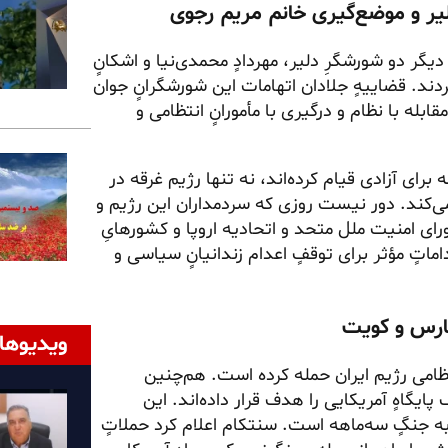
 در یک جنایتٍ فجیعِ دیگر دو شورشگرِ دلیر، مهردادٍ محمدی‌نیا و اشکانٍ
دند. قضاییهٍ جلادان اتهامات این شورشگرانٍ جوان
بله با نظام و درگیری با مأمورانٍ انتظامی و
 برای آزادی قیام کرده‌اند، نه تنها رژیم غرقه در
می‌کند. دور نیست روزی که سردمداران این رژیم و
شورای امنیت ملل متحد و اتحادیه اروپا و کشورهایِ
داماتٍ مؤثر برای توقفٍ اعدام زندانیانٍ سیاسی و
ویدیوها
نظامی رژیم ایران حمله کرده است. هم‌چنین
ایگاهٍ آمریکایی را هدف قرار داده‌اند. این
 به جنگٍ سه‌ماهه است. سنتکام اعلام کرد حملاتٍ