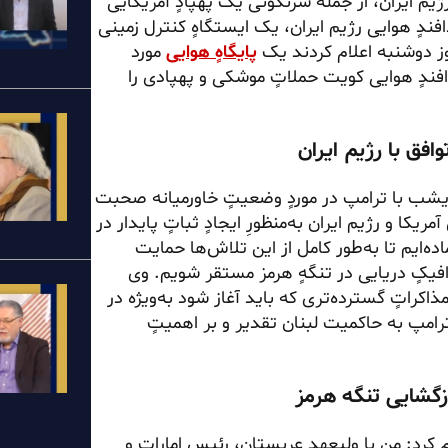
ژیم ایران، از جمله سرنگونی یک پهپادٍ آمریکایی
دافندٍ هوایی رژیم ایران، یک ایستگاهٍ کنترل زمینی
وز دوشنبه اعلام کردند یک
پایگاهٍ هوایی
مورد
پدافندٍ هوایی کویت حملاتٍ موشکی و پهپادی را
 دیشب با ترامپ در موردٍ وضعیتٍ خاورمیانه صحبت
کا و رژیم ایران به‌منظورِ ایجادٍ ثباتٍ پایدار در
ه‌ایم تا به‌طور کامل از این تلاش‌ها حمایت
رافیکٍ دریایی در تنگهٍ هرمز مستقر شویم. وی
ذاکراتٍ گسترده‌تری که باید آغاز شود به‌ویژه در
ترامپ به حاکمیت لبنان تقدیر و بر اهمیتٍ
م کرد: من با ولیعهد عربستان، رئیس امارات و