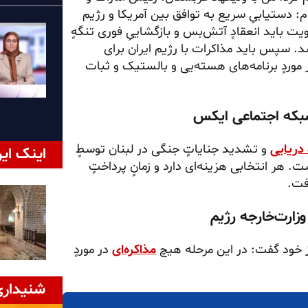
: دستیابیِ سریع به توافق بین آمریکا و رژیم
ت باید انعقادٍ آتش‌بس و بازگشاییِ فوری تنگهٍ
د. سپس باید مذاکرات با رژیم ایران برای
 موردٍ برنامه‌های هسته‌یی و بالستیک و ثبات
 دریایی
و تشدید جنایاتٍ جنگی در لبنان توسطٍ
اینک ایر
. هر انتخابی هزینه‌ای دارد و زمانٍ پرداختٍ
فت.
وز خود گفت: در این مرحله هیچ
مذاکره‌ای
در موردٍ
شنیداری