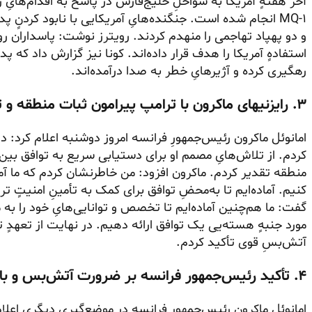
آخر هفتهٍ آمریکا به سواحلِ خلیج‌فارس در پاسخ به اقدام‌هایِ ر
MQ-۱ انجام شده است. جنگنده‌هایِ آمریکایی با نابود کردنٍ پ
و دو پهپاد تهاجمی را منهدم کردند. رویترز نوشت: پاسداران ر
استفادهٍ آمریکا را هدف قرار داده‌اند. کونا نیز گزارش داد که 
رهگیری کرده و آژیرهایِ خطر به صدا درآمده‌اند.
۳. رایزنیهای ماکرون با ترامپ پیرامون ثبات منطقه و توافق با رژیم ایران
امانوئل ماکرون رئیس‌جمهورِ فرانسه امروز دوشنبه اعلام کرد:
کردم. از تلاش‌هایِ مصمم او برای دستیابی سریع به توافق بین آمری
منطقه تقدیر کردم. ماکرون افزود: من خاطرنشان کردم که ما آماد
کنیم. آماده‌ایم تا به‌محضِ توافق برای کمک به تأمینِ امنیتٍ ت
گفت: ما هم‌چنین آماده‌ایم تا تخصص و توانایی‌هایِ خود را به م
مورد جنبهٍ هسته‌یی یک توافق ارائه دهیم. در نهایت از تعهدٍ 
آتش‌بسِ قوی تأکید کردم.
۴. تأکید رئیس‌جمهور فرانسه بر ضرورت آتش‌بس و بازگشایی تنگه هرمز
امانوئل ماکرون رئیس‌جمهورِ فرانسه در موضع‌گیریِ دیگری اعلا