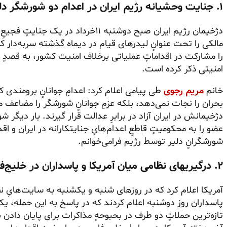
۱. جنایت وحشیانه رژیم ایران در اعدام دو شورشگر دلیر و موضع‌گیری خانم مریم رجوی
دژخیمان رژیم ایران صبح دوشنبه ۱۱خرداد
مالکی را تحت عنوانٍ لیدرهای قیام در دیماه گذشته سربه‌دار کر
را مشارکت در اقداماتٍ عملیاتی برخلاف امنیت کشور، به قصدٍ مقا
امنیتی ذکر کرده است.
خانم
مریم رجوی
طی پیامی اعلام کرد: اعدامِ جوانانٍ برومندی که
بحران را نجات نمی‌دهد، بلکه عزمِ جوانانٍ شورشگر را مضاعف 
دژخیمانش در ایران آزاد در برابرِ عدالت قرار گیرند. بار دیگر 
عضو را به محکومیتٍ قاطعِ اعدام‌هایِ جنایتکارانه در ایران و اق
شورشگرانٍ دلیر توسط رژیم فرا‌می‌خوانم.
۲. درگیریهای نظامی میان آمریکا و پاسداران در خلیج‌فارس و کویت
آمریکا اعلام کرد که در روزهای شنبه و یکشنبه به سایت‌هایِ 
پاسداران روز دوشنبه اعلام کردند که در پاسخ به این حمله، یک پ
تازه‌ترین حملاتٍ دو طرف در بحبوحهٍ مذاکرات برای پایان دادن