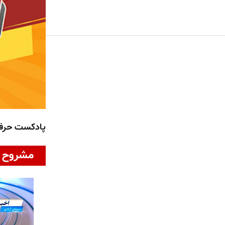
پادکست حر
مشروح ا