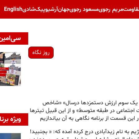
قاومت
مریم رجوی
مسعود رجوی
جهان
آرشیو
پیک‌شادی
English
سی‌امین 
روز نگاه
فتن یک سوم ارزش دستمزدها درسال» «شاخص
جتماعی در طبقه متوسط» و از این قبیل تیترها
این قسمت از برنامه نگاهی به آن بیاندازیم
ویژه برنا
م به نام زیدآبادی درج کرده آمده که: « بجنبید!