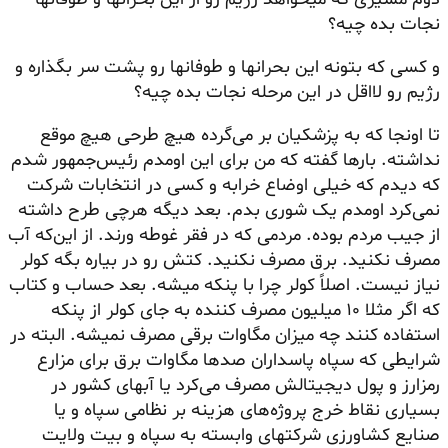
نجات بده چیه؟
و کسی که بتونه این بحرانها و طوفانها رو پشت سر بگذاره و
رژیم رو لااقل در این مرحله نجات بده چیه؟
تا اونجا که به پزشکیان بر می‌گرده هیچ طرحی هیچ موقع
نداشته. بارها گفته که من برای این اومدم رئیس‌جمهور شدم
که دیدم که خیلی اوضاع خرابه و کسی در انتخابات شرکت
نمی‌کرد اومدم یک شوری بدم. بعد دیگه هرچی طرح داشته
از جیب مردم بوده. مردمی که در فقر غوطه ورند. از این‌که آب
مصرف نکنید. برق مصرف نکنید. کتش رو در بیاره بگه کولر
نیاز نیست. اصلاً کولر چرا با پنکه میشه. بعد حساب و کتاب
که اگر مثلا ۱۰ میلیون مصرف کننده به جای کولر از پنکه
استفاده کنند چه میزان مگاوات برقی مصرف نمیشه. البته در
شرایطی که سپاه پاسداران صدها مگاوات برق برای مزارع
رمزارز و پول
دیجیتالش
مصرف می‌کرد یا آبهای کشور در
بسیاری نقاط خرج پروژه‌های هزینه بر نظامی سپاه و یا
صنایع کشاورزی شرکتهای وابسته به سپاه و بیت ولایت