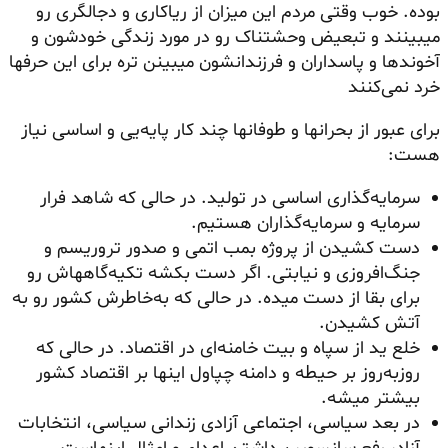
بوده. خوب وقتی مردم این میزان از ریاکاری و دجالگری رو
میبینند
و تبعیض وحشتناک رو در مورد زندگی خودشون و
آخوندها و پاسداران و فرزندانشون
میبینن
تره برای این حرفها
خرد نمی‌کنند
برای عبور از بحرانها و طوفانها چند کار پایه‌یی و اساسی نیاز
هست:
سرمایه‌گذاری اساسی در تولید. در حالی که شاهد فرار
سرمایه و سرمایه‌گذاران هستیم.
دست کشیدن از پروژه بمب اتمی و صدور تروریسم و
جنگ‌افروزی و نیابتی. اگر دست بکشه تکیه‌
گاههاش
رو
برای بقا از دست میده. در حالی که به‌خاطرش کشور رو به
آتش کشیدن.
خلع ید از سپاه و بیت خامنه‌ای در اقتصاد. در حالی که
روزبه‌روز بر حیطه و دامنه چپاول اینها بر اقتصاد کشور
بیشتر میشه.
در بعد سیاسی، اجتماعی آزادی زندانی سیاسی، انتخابات