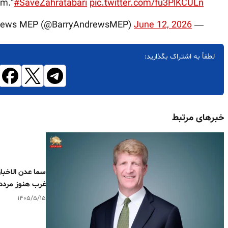
om.”
#SaveZahratabari
pic.twitter.com/fu3PlKCULn
June 12, 2026
— Barry Andrews MEP (@BarryAndrewsMEP)
لطفاً به اشتراک بگذارید:
خبرهای مرتبط
سما عدن الاخبار
غرب هنوز مردد
۱۴۰۵/۵/۱۵