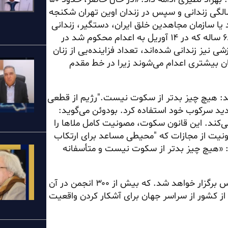
ی سیاسی، در انتظار اعدام هستند». او خود در سن ۲۳ سالگی زندانی و سپس در زندان اوین تهران شکنجه
 یا سازمان مجاهدین خلق ایران، دستگیر، زندانی
و سپس به اعدام محکوم می‌شوند. زهرا طبری، مهندس برق ۶۸ ساله که در ۱۴ آوریل به اعدام محکوم شد در
غ‌التحصیلان جوان، روشنفکران و ۲۴ چهره ورزشی نیز زندانی شده‌اند، تعداد فزاینده‌یی از زنان
نان بیشتری اعدام می‌شوند زیرا در خط مقدم
د: هیچ چیز بدتر از سکوت نیست."رژیم از قطعی
ید سرکوب خود استفاده کرد. بودوئن می‌گوید:
ی‌کند. این قانون سکوت، مصونیت کامل ملاها را
نیت از مجازات که "محیطی مساعد برای ارتکاب
ید: «هیچ چیز بدتر از سکوت نیست و متأسفانه
می‌افزاید: یک گردهمایی جهانی در ۲۰ ژوئن در پاریس برگزار خواهد شد. که بیش از ۳۰۰ انجمن در آن
 از کشور از سراسر جهان برای آشکار کردن واقعیت