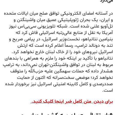
می‌دارد
در آستانه امضای الکترونیکی توافق صلح میان ایالات متحده
و ایران، یک بحران ژئوپلیتیکی عمیق میان واشینگتن و
تل‌آویو علنی شده است. شبکه تلویزیونی سی‌بی‌اس نیوز
آمریکا به نقل از منابع عالی‌رتبه اسرائیلی فاش کرد که
بنیامین نتانیاهو، نخست‌وزیر اسرائیل، در پیامی صریح و
تند به دونالد ترامپ، رسماً اعلام کرده است که ارتش
اسرائیل نیروهای خود را از خاک لبنان خارج نخواهد کرد.
نتانیاهو با تأکید بر اینکه خود را ملزم به همراهی با بندهای
مربوط به لبنان در توافق واشینگتن-تهران نمی‌داند، به ترامپ
هشدار داده که حملات سهمگین علیه حزب‌الله را متوقف
نخواهد کرد؛ موضعی سخت‌سرانه که اکنون از حمایت
صددرصدی و کامل کابینه امنیتی اسرائیل نیز برخوردار شده
است.
برای دیدن متن کامل خبر اینجا کلیک کنید.