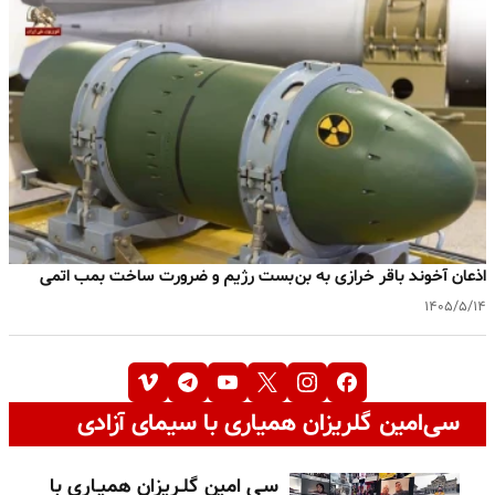
اذعان آخوند باقر خرازی به بن‌بست رژیم و ضرورت ساخت بمب اتمی
۱۴۰۵/۵/۱۴
سی‌امین گلریزان همیاری با سیمای آزادی
سـی امین گلـریزان همیـاری با