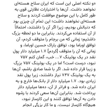
«و نکته اصلی این است که ایران سلاح هسته‌ای
نخواهد داشت. آن‌ها با اختیارات نظارتی قوی به
طور کامل با این موضوع موافقت کردند و سلاح
هسته‌ای نخواهند داشت؛ این تمام آن چیزی بود
که دنبالش بودیم، زیرا اگر آن را داشتند، احتمالاً
از آن استفاده می‌کردند. بنابراین ما دو لحظه بزرگ
داشتیم؛ زمانی که من برجام را متوقف کردم، آن
توافق اوباما بود، توافق باراک حسین اوباما، و
زمانی که آن را متوقف [کردم] ۱.۷ میلیارد دلار پول
نقد در یک بوئینگ ۷... خب، گمان کنم ۷۵۷
نبود، درست است؟ اما در یک بوئینگ ۷۵۷ بزرگ
و زیبا قرار داده شد. اگر با شما صادق باشم، آن‌ها
به یک بوئینگ ۷۴۷ نیاز داشتند، زیرا پول نقد
زیادی بود. ۱.۷ میلیارد دلار از بانک‌ها خارج و به
ایران داده شد. و فراتر از آن، ده‌ها میلیارد دلار
پرداخت شد. بنابراین آن‌ها سعی کردند با رشوه
دادن به آن‌ها توافق کنند و این کارساز نبود،
هیچ‌گاه کارساز نیست. و ما کار بزرگی انجام