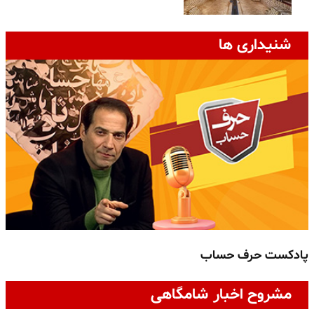
شنیداری ها
پادکست حرف حساب
پ
مشروح اخبار شامگاهی