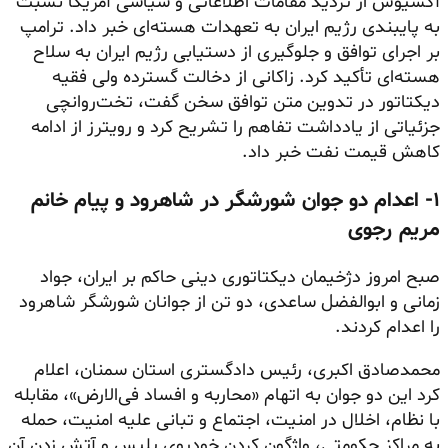
آکسیوس از تردید مقامات اطلاعاتی و سیاسی آمریکا نسبت
به پایبندی رژیم ایران به تعهدات هسته‌ای خبر داد. ترامپ
بر اجرای توافق و جلوگیری از دستیابی رژیم ایران به سلاح
هسته‌ای تأکید کرد. زاکانی از دخالت گسترده ولی فقیه
دیکتاتور در تدوین متن توافق سخن گفت، تخت‌روانچی
جزئیاتی از یادداشت تفاهم را تشریح کرد و رویترز از ادامه
کاهش قیمت نفت خبر داد.
۱- اعدام دو جوان شورشگر در شاهرود و پیام خانم
مریم رجوی
صبح امروز دژخیمان دیکتاتوری دینی حاکم بر ایران، جواد
زمانی و ابوالفضل ساعدی، دو تن از جوانان شورشگر شاهرود
را اعدام کردند.
محمدصادق اکبری، رئیس دادگستری استان سمنان، اعلام
کرد این دو جوان به اتهام «محاربه و افساد فی‌الارض»، مقابله
با نظام، اخلال در امنیت، اجتماع و تبانی علیه امنیت، حمله
به مراکز حکومتی، واژگون کردن خودروی پلیس و آتش زدن آن