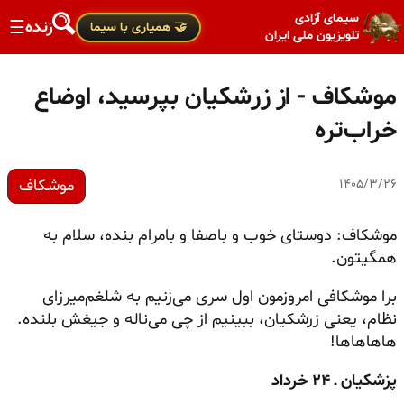
سیمای آزادی
زنده
☰
🤝 همیاری با سیما
تلویزیون ملی ایران
موشکاف - از زرشکیان بپرسید، اوضاع
خراب‌تره
موشکاف
۱۴۰۵/۳/۲۶
موشکاف: دوستای خوب و
باصفا
و
بامرام
بنده، سلام به
همگیتون.
برا موشکافی امروزمون اول سری می‌زنیم به
شلغم‌میرزای
نظام، یعنی زرشکیان، ببینیم از چی
می‌ناله
و جیغش بلنده.
هاهاهاها!
پزشکیان ـ ۲۴ خرداد