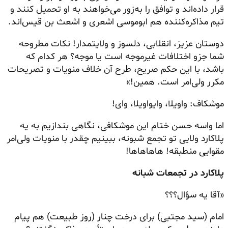
قرار داده‌اند و توافق را به‌زور می‌خواهند به او تحمیل کنند و
تیم مذاکره‌کننده هم ابوموسی اشعری و اشعث بن قیس‌اند.
دوستان عزیز، انقلابی، دلسوز و ولایتمدار! نکات مطروحه
شما جزو اختلافات غیرموجه است یا موجه؟ هر کدام که
باشد، با این حکم صریح، طرح آن خلاف منویات و تصریحات
مکرر ولی‌امر است. همین!»
موشکاف: واویلا، وایواویلا، وای!
اما واسه حسن ختام این موشکافی، نگاهی بندازیم به یه
پلاکارد ولایی تو تجمع شبونه، ببینیم چقدر با منویات ولی‌امر
مقوایی منطبقه! هاهاهاها!
پلاکارد در تجمعات شبانه
«آقا یه سؤال؟؟؟
امام (سید مجتبی) برای درخت چنار (روز طبیعت) هم پیام