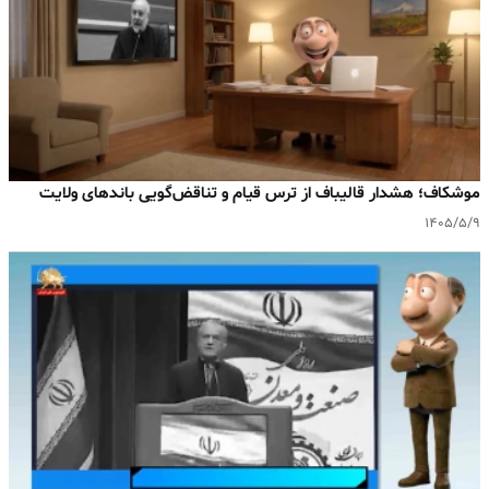
موشکاف؛ هشدار قالیباف از ترس قیام و تناقض‌گویی باندهای ولایت
۱۴۰۵/۵/۹