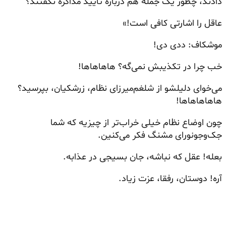
دادند، چطور یک جمله هم درباره تأیید مذاکره نگفتند؟
عاقل را اشارتی کافی است!»
موشکاف: ددی دی!
خب چرا در تکذیبش نمی‌گه؟ هاهاهاها!
می‌خوای
دلیلشو
از
شلغم‌میرزای
نظام، زرشکیان، بپرسید؟
هاهاهاهاها!
چون اوضاع نظام خیلی خراب‌تر از چیزیه که شما
جک‌وجونورای
مشنگ فکر می‌کنین.
بعله! عقل که نباشه، جان بسیجی در عذابه.
آره! دوستان، رفقا، عزت زیاد.