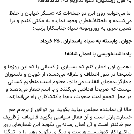
به قول زرشکیان، دعوا نداریم که! هاهاهاها!
اما می‌خوایم روی این دو
جمله‌ات
که «سنگر خیابان را حفظ
می‌کنید» و «اختلاف‌نظری وجود ندارد» یه مکثی کنیم و
برا
همین سری به
روزی‌نومه
سپاه جنایتکارا بزنیم:
جوان ـ وابسته به سپاه پاسداران ـ ۲۵ خرداد
یادداشت‌نویسی با اعمال شاقه!
«همین اول اذعان کنم که بسیاری از کسانی را که این روزها و
شب‌ها در تنور اختلاف و تفرقه می‌دمند، از خوبان و دلسوزان
و
مارگزیده‌های
انقلاب می‌دانم. معلوم است منظورم کسانی
نیست که صریحاً فحاشی می‌کنند و با اسم شعار می‌دهند و
در محل تجمع امت مبعوث، دعوا و کتک‌کاری راه می‌اندازند.
حالا آن نماینده مجلس بیاید بگوید این توافق از برجام هم
خسارت‌بارتر است و آن فعال سیاسی بگوید قالیباف از ظریف
هم
خائنتر
است و آن فعال رسانه‌یی بگوید این شعارهای روی
تراکتها کار
کمونیست‌هاست
و دیگری بگوید رهبر را در تنگنا