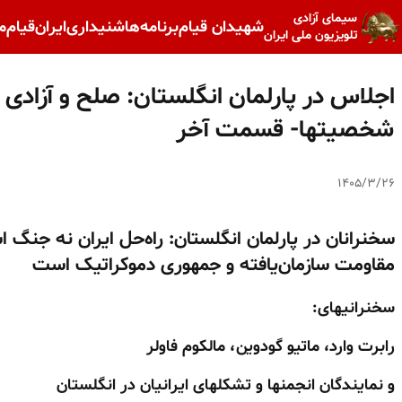
سیمای آزادی
شهیدان قیام
برنامه‌ها
شنیداری
ایران
قیام
م
تلویزیون ملی ایران
اجلاس در پارلمان انگلستان: صلح و آزادی
شخصیتها- قسمت آخر
۱۴۰۵/۳/۲۶
سخنرانان در پارلمان انگلستان: راه‌حل ایران نه جنگ
مقاومت سازمان‌یافته و جمهوری دموکراتیک است
سخنرانیهای:
رابرت وارد، ماتیو گودوین، مالکوم فاولر
و نمایندگان انجمنها و تشکلهای ایرانیان در انگلستان