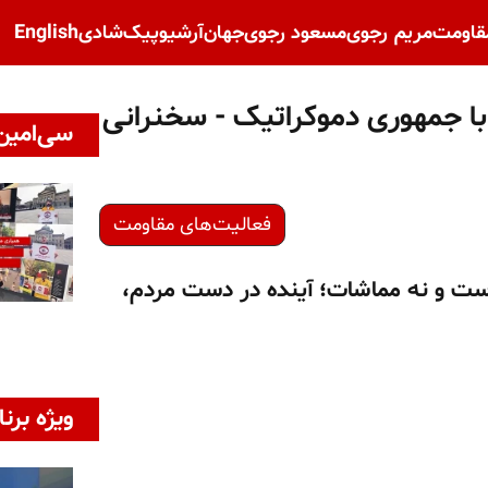
قاومت
مریم رجوی
مسعود رجوی
جهان
آرشیو
پیک‌شادی
English
 با جمهوری دموکراتیک - سخنرانی
سی‌امین 
فعالیت‌های مقاومت
 است و نه مماشات؛ آینده در دست مردم،
ویژه برنا