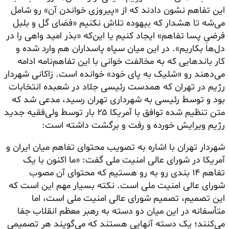
این تفاهم نشون دادند که از «پیروزی خواندن آن» رو شامل
می‌شه تا هشدار که بیهوده تلاش نکنیم «فضای گل و بلبل
فرضیِ پسا تفاهم» ایجاد کنیم یا این‌که «بذر امید واهی را در
دل‌ها بکاریم». در این میان سپاه پاسداران هم وارد شده و
کار باندهایی که به مخالفت خوانی با این تفاهم‌نامه ادامه
می‌دهند رو «شلیک به پای خود» خوانده است. زاکانی شهردار
رژیم در تهران که همدست رئیسی جلاد در شعبده انتخابات
بود و توسط رئیسی به شهرداری تهران رسید، مدعی شد که
متن تنظیم شده توافق با آمریکا ۲۵ بار توسط ولی‌فقیه جدید
رژیم ویرایش خورده و رفت و برگشت داشته است:
شهردار تهران با اشاره به تصویب محتوای تفاهم میان ایران و
آمریکا در شورای عالی امنیت ملی گفت: «ما اکنون با یک
تفاهم ۱۴ بندی رو به رو هستیم که محتوای آن مصوب
شورای عالی امنیت ملی است. نکته بسیار مهم این است که
این تصمیم، تصمیم شورای عالی امنیت ملی است، اما
متأسفانه در این میان دو دسته به رهبر معظم انقلاب جفا
می‌کنند؛ یک دسته آنهایی هستند که می‌گویند هر تصمیمی