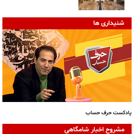
شنیداری ها
پادکست حرف حساب
پ
مشروح اخبار شامگاهی