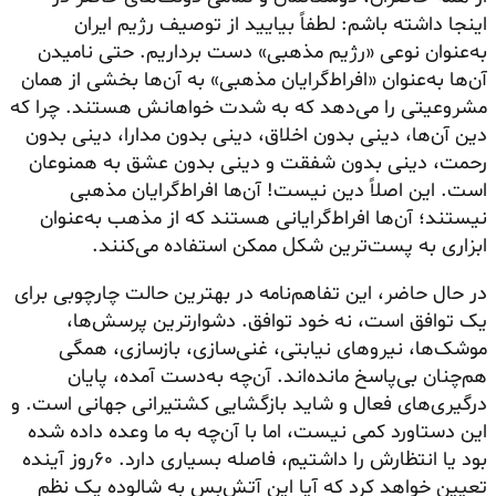
اینجا داشته باشم: لطفاً بیایید از توصیف رژیم ایران
به‌عنوان نوعی «رژیم مذهبی» دست برداریم. حتی نامیدن
آن‌ها به‌عنوان «افراط‌گرایان مذهبی» به آن‌ها بخشی از همان
مشروعیتی را می‌دهد که به شدت خواهانش هستند. چرا که
دین آن‌ها، دینی بدون اخلاق، دینی بدون مدارا، دینی بدون
رحمت، دینی بدون شفقت و دینی بدون عشق به همنوعان
است. این اصلاً دین نیست! آن‌ها افراط‌گرایان مذهبی
نیستند؛ آن‌ها افراط‌گرایانی هستند که از مذهب به‌عنوان
ابزاری به پست‌ترین شکل ممکن استفاده می‌کنند.
در حال حاضر، این تفاهم‌نامه در بهترین حالت چارچوبی برای
یک توافق است، نه خود توافق. دشوارترین پرسش‌ها،
موشک‌ها، نیروهای نیابتی، غنی‌سازی، بازسازی، همگی
هم‌چنان بی‌پاسخ مانده‌اند. آن‌چه به‌دست آمده، پایان
درگیری‌های فعال و شاید بازگشایی کشتیرانی جهانی است. و
این دستاورد کمی نیست، اما با آن‌چه به ما وعده داده شده
بود یا انتظارش را داشتیم، فاصله بسیاری دارد. ۶۰روز آینده
تعیین خواهد کرد که آیا این آتش‌بس به شالوده یک نظم