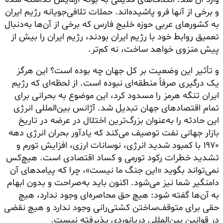
و برخی از آنها فرو پاشیده‌اند. حملات تلافی‌جویانه رژیم ایران
به کشورهای عربی حوزه خلیج فارس که برخی از آن‌ها به‌دنبال
تعمیق روابط خود با رژیم ایران بودند، رژیم ایران را بیش از
پیش منزوی خواهد ساخت، نه کم‌تر.
و تأثیر این وضعیت بر کل جهان چه بوده است؟ این هرگز
یک درگیری صرفاً منطقه‌ای نبوده است. از لحظه‌ای که رژیم
ایران تنگه هرمز را مسدود کرد، این موضوع به بحرانی برای
تمام اقتصادهای جهان تبدیل شد. آژانس بین‌المللی انرژی
این حادثه را به‌عنوان بزرگ‌ترین اختلال در عرضه در تاریخ
بازار جهانی نفت توصیف می‌کند که یادآور بحران انرژی دهه
۱۹۷۰ با کمبود شدید انرژی، نوسانات ارزی، افزایش تورم و
تشدید خطرات رکود تورمی و کساد اقتصادی است. هیچ‌کس
نمی‌تواند بگوید «این جنگ ما نیست»، چرا که پیامدهای آن
دامنگیر شما نیز می‌شود. اکنون باید به‌صراحت و بدون ابهام
به آن‌ها گفته شود: هیچ حق محاصره‌ای وجود ندارد، هیچ
حقی برای متوقف‌ساختن کشتی‌رانی وجود ندارد و هیچ نقضی
در قوانین بین‌المللی دریانوردی پذیرفته نیست.