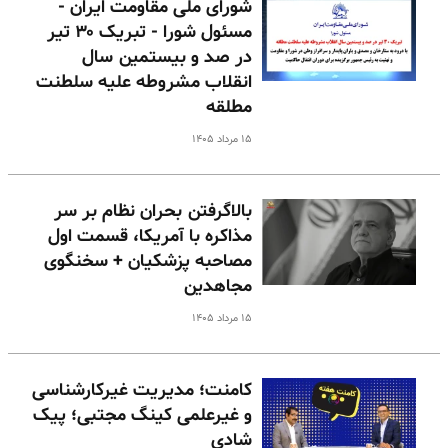
شورای ملی مقاومت ایران -
مسئول شورا - تبریک ۳۰ تیر
در صد و بیستمین سال
انقلاب مشروطه علیه سلطنت
مطلقه
۱۵ مرداد ۱۴۰۵
بالا‌گرفتن بحران نظام بر سر
مذاکره با آمریکا، قسمت اول
مصاحبه پزشکیان + سخنگوی
مجاهدین
۱۵ مرداد ۱۴۰۵
کامنت؛ مدیریت غیرکارشناسی
و غیرعلمی کینگ مجتبی؛ پیک
شادی