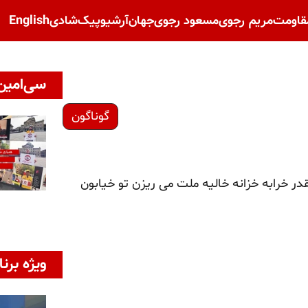
قاومت
مریم رجوی
مسعود رجوی
جهان
آرشیو
پیک‌شادی
English
سی‌امین 
گوناگون
در خرابه خزانه خالیه ملت می ریزن تو خیابون
ویژه برنا