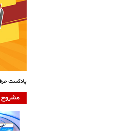
پادکست حر
مشروح ا