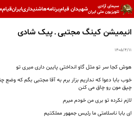
سیمای آزادی
شهیدان قیام
برنامه‌ها
شنیداری
ایران
قیام
م
تلویزیون ملی ایران
انیمیشن کینگ مجتبی ـ پیک شادی
۱۴۰۵/۴/۱۱
هوش کجا سر تو مثل گاو انداختی پایین داری میری
تو
خوب
بابا دعوا که نداریم
بزار برم
به آقا مجتبی بگم که وضع
چق
چپق مون رو چاق می کنن
لازم نکرده تو بری من خودم میرم
ای بابا ناسلامتی ما رئیس جمهور مملکتیم