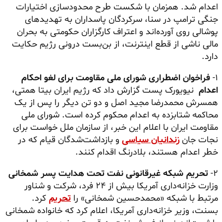
اعدام شد. همزمان با شکست طرح محدودسازی اختیارات
جنگی ترامپ در سنا، سرکردگان پاسداران به تهدیدهای
پوشالی روی آورده‌اند و اعتراف کارگزاران حکومتی به بحران
مالی ناشی از قطع اینترنت، از بن‌بست درونی رژیم حکایت
دارد.
۱-
فراخوان اضطراری شورای ملی مقاومت برای لغو احکام
اعدام
نیویورک پست گزارش داد که رژیم ایران بیتا همتی،
همسرش محمدرضا مجید اصل و دو تن دیگر را پس از یک
محاکمه شتابزده به اعدام محکوم کرده است. شورای ملی
مقاومت ایران با اعلام این خبر، از سازمان ملل خواست برای
نجات جان
زندانیان سیاسی
و بازداشت‌شدگان قیام که در
خطر اعدام هستند، بلادرنگ اقدام کنند.
۲-
تحریم شبکه غیرقانونی نفت تحت هدایت پسر شمخانی
وزارت خزانه‌داری آمریکا بیش از ۲۴ فرد، شرکت و شناور
مرتبط با شبکه «محمدحسین شمخانی» را
تحریم
کرد.
بسنت، وزیر خزانه‌داری آمریکا، اعلام کرد که خانواده شمخانی