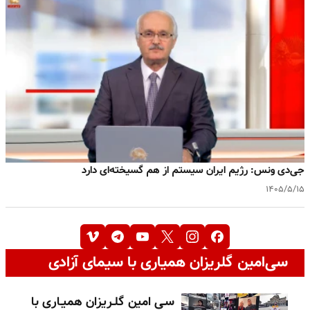
جی‌دی ونس: رژیم ایران سیستم از هم گسیخته‌ای دارد
۱۴۰۵/۵/۱۵
سی‌امین گلریزان همیاری با سیمای آزادی
سـی امین گلـریزان همیـاری با