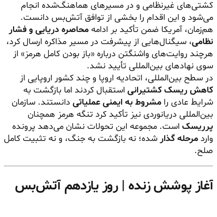
کشتی‌های غیرنظامی و در مسیرهای هماهنگ‌شده انجام
می‌شود و این اقدام را بخشی از توافق آتش‌بس دانست.
هم‌زمان، آمریکا ضمن تأکید بر ادامه
محاصره دریایی و فشار
نظامی
، سیگنال‌هایی از پیشرفت در مسیر مذاکره ارسال کرد،
هرچند روایت‌های واشنگتن درباره «باز بودن کامل هرمز» از
سوی نهادهای بین‌المللی تأیید نشد.
در سطح بین‌المللی، اتحادیه اروپا و چند کشور اروپایی از
کاهش ریسک کشتیرانی
استقبال کردند اما بازگشت به
شرایط عادی را
مشروط به ایمنی عملیاتی
دانستند. سازمان
بین‌المللی دریانوردی نیز تأکید کرد تنگه هرمز همچنان
پرریسک
است. مجموعه این تحولات نشان می‌دهد پرونده
وارد
مرحله گذار
شده؛ نه بازگشت به جنگ، و نه تثبیت کامل
صلح.
آغاز پوشش زنده | روز یازدهم آتش‌بس