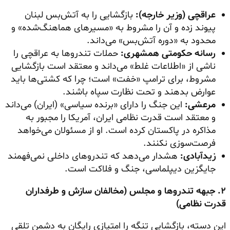
عراقچی (وزیر خارجه)
:
بازگشایی را به آتش‌بس لبنان
پیوند زده و آن را مشروط به «مسیرهای هماهنگ‌شده» و
محدود به «دوره آتش‌بس» می‌داند.
رسانه حکومتی همشهری
:
حملات تندروها به عراقچی را
ناشی از «اطلاعات غلط» می‌داند و معتقد است بازگشایی
مشروط، برای ترامپ «خفت» است؛ چرا که کشتی‌ها باید
عوارض بدهند و تحت نظارت سپاه باشند.
مرعشی
:
این جنگ را دارای «برنده سیاسی» (ایران) می‌داند
و معتقد است قدرت نظامی ایران، آمریکا را مجبور به
مذاکره در پاکستان کرده است. او از مسئولان می‌خواهد
فرصت‌سوزی نکنند.
زیدآبادی
:
هشدار می‌دهد که تندروهای داخلی نمی‌فهمند
جایگزین دیپلماسی، جنگ و فلاکت است.
۲
.
جبهه تندروها و مجلس (مخالفان سازش و طرفداران
قدرت نظامی)
این دسته، بازگشایی تنگه را امتیازی رایگان به دشمن تلقی