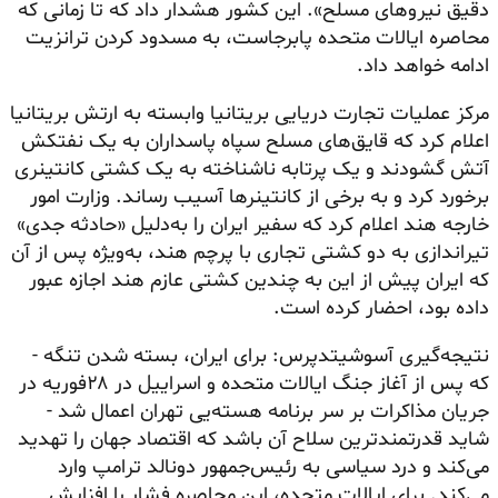
دقیق نیروهای مسلح». این کشور هشدار داد که تا زمانی که
محاصره ایالات متحده پابرجاست، به مسدود کردن ترانزیت
ادامه خواهد داد.
مرکز عملیات تجارت دریایی بریتانیا وابسته به ارتش بریتانیا
اعلام کرد که قایق‌های مسلح سپاه پاسداران به یک نفتکش
آتش گشودند و یک پرتابه ناشناخته به یک کشتی کانتینری
برخورد کرد و به برخی از کانتینرها آسیب رساند. وزارت امور
خارجه هند اعلام کرد که سفیر ایران را به‌دلیل «حادثه جدی»
تیراندازی به دو کشتی تجاری با پرچم هند، به‌ویژه پس از آن
که ایران پیش از این به چندین کشتی عازم هند اجازه عبور
داده بود، احضار کرده است.
نتیجه‌گیری آسوشیتدپرس: برای ایران، بسته شدن تنگه -
که پس از آغاز جنگ ایالات متحده و اسراییل در ۲۸فوریه در
جریان مذاکرات بر سر برنامه هسته‌یی تهران اعمال شد -
شاید قدرتمندترین سلاح آن باشد که اقتصاد جهان را تهدید
می‌کند و درد سیاسی به رئیس‌جمهور دونالد ترامپ وارد
می‌کند. برای ایالات متحده، این محاصره فشار را افزایش