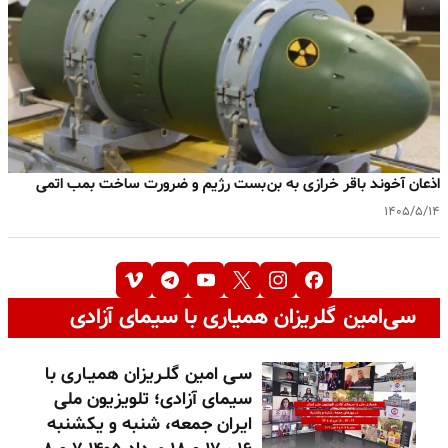
اذعان آخوند باقر خرازی به بن‌بست رژیم و ضرورت ساخت بمب اتمی
۱۴۰۵/۵/۱۴
سی‌امین گلریزان همیاری با سیمای آزادی
سـی امین گلـریزان همیـاری با
سیمای آزادی؛ تلویزیون ملی
ایران جمعه، شنبه و یکشنبه