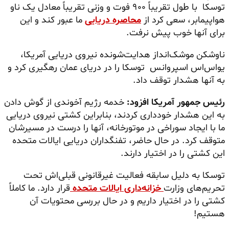
توسکا با طول تقریباً ۹۰۰ فوت و وزنی تقریباً معادل یک ناو
هواپیمابر، سعی کرد از
محاصره دریایی
ما عبور کند و این
برای آنها خوب پیش نرفت.
ناوشکن موشک‌انداز هدایت‌شونده نیروی دریایی آمریکا،
یو‌اس‌اس اسپروانس توسکا را در دریای عمان رهگیری کرد و
به آنها هشدار توقف داد.
رئیس جمهور آمریکا افزود:
خدمه رژیم آخوندی از گوش دادن
به این هشدار خودداری کردند، بنابراین کشتی نیروی دریایی
ما با ایجاد سوراخی در موتورخانه، آنها را درست در مسیرشان
متوقف کرد. در حال حاضر، تفنگداران دریایی ایالات متحده
این کشتی را در اختیار دارند.
توسکا به دلیل سابقه فعالیت غیرقانونی قبلی‌اش تحت
تحریم‌های وزارت
خزانه‌داری ایالات متحده
قرار دارد. ما کاملاً
کشتی را در اختیار داریم و در حال بررسی محتویات آن
هستیم!