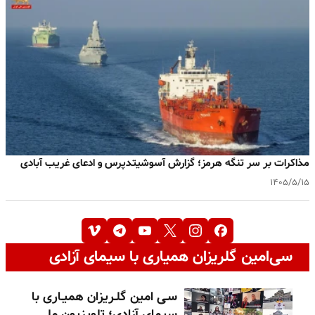
مذاکرات بر سر تنگه هرمز؛ گزارش آسوشیتدپرس و ادعای غریب آبادی
۱۴۰۵/۵/۱۵
سی‌امین گلریزان همیاری با سیمای آزادی
سـی امین گلـریزان همیـاری با
سیمای آزادی؛ تلویزیون ملی