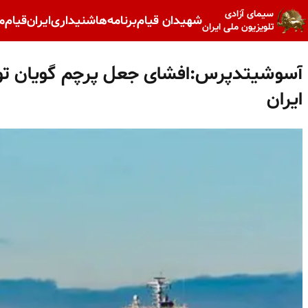
سیمای آزادی
شهیدان قیام
برنامه‌ها
شنیداری
ایران
قیام
م
تلویزیون ملی ایران
آسوشیتدپرس:افشای جعل پرچم گویان تو
ایران