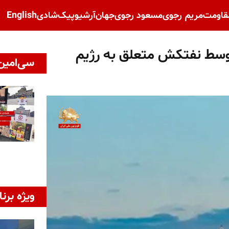
قاومت
مریم رجوی
مسعود رجوی
جهان
آرشیو
پیک‌شادی
English
سط نفتکش متعلق به رژیم
سی‌امین 
ویژه برنا