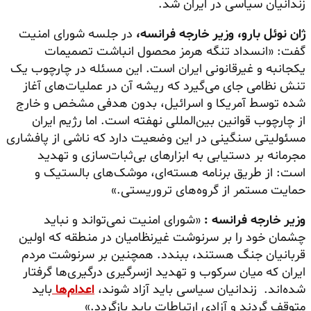
زندانیان سیاسی در ایران شد.
ژان نوئل بارو، وزیر خارجه فرانسه،
در جلسه شورای امنیت
گفت: «انسداد تنگه هرمز محصول انباشت تصمیمات
یکجانبه و غیرقانونی ایران است. این مسئله در چارچوب یک
تنش نظامی جای می‌گیرد که ریشه آن در عملیات‌های آغاز
شده توسط آمریکا و اسرائیل، بدون هدفی مشخص و خارج
از چارچوب قوانین بین‌المللی نهفته است. اما رژیم ایران
مسئولیتی سنگینی در این وضعیت دارد که ناشی از پافشاری
مجرمانه بر دستیابی به ابزارهای بی‌ثبات‌سازی و تهدید
است: از طریق برنامه هسته‌ای، موشک‌های بالستیک و
حمایت مستمر از گروه‌های تروریستی.»
وزیر خارجه فرانسه :
«شورای امنیت نمی‌تواند و نباید
چشمان خود را بر سرنوشت غیرنظامیان در منطقه که اولین
قربانیان جنگ هستند، ببندد. همچنین بر سرنوشت مردم
ایران که میان سرکوب و تهدید ازسرگیری درگیری‌ها گرفتار
شده‌اند. زندانیان سیاسی باید آزاد شوند،
اعدام‌ها
باید
متوقف گردند و آزادی ارتباطات باید بازگردد.»